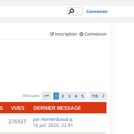
Connexion
Inscription
Connexion
Page
1
sur
115
3443 sujets
1
2
3
4
5
115
Suivant
…
S
VUES
DERNIER MESSAGE
D
par
Homerdusud
V
276927
e
16 juil. 2026, 22:41
r
u