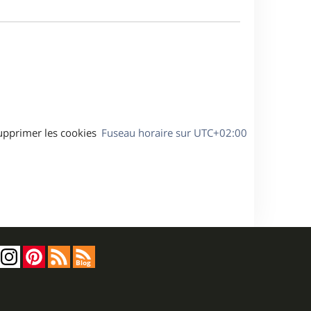
m
s
e
e
a
s
g
s
e
a
g
e
upprimer les cookies
Fuseau horaire sur
UTC+02:00