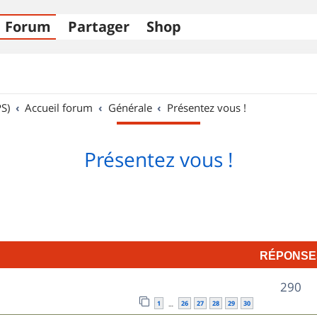
Forum
Partager
Shop
S)
Accueil forum
Générale
Présentez vous !
Présentez vous !
RÉPONSE
R
290
1
26
27
28
29
30
…
é