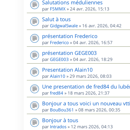
Salutations méduliennes
par
F5MMX
»
24 avr. 2026, 15:13
Salut à tous
par
GidgwalSwale
»
16 avr. 2026, 04:42
présentation Frederico
par
Frederico
»
04 avr. 2026, 16:57
présentation GEGE003
par
GEGE003
»
04 avr. 2026, 18:29
Presentation Alain10
par
Alain10
»
29 mars 2026, 08:03
Une presentation de fred84 du lubé
par
fred84
»
18 mars 2026, 21:37
Bonjour a tous voici un nouveau vtt
par
BouBou361
»
08 mars 2026, 00:35
Bonjour à tous
par
Intrados
»
12 mars 2026, 04:13