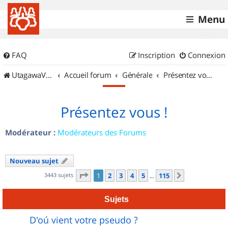
Menu
FAQ
Inscription
Connexion
UtagawaVTT (Randos VTT et VTTAE avec traces GPS)
Accueil forum
Générale
Présentez vous !
Présentez vous !
Modérateur :
Modérateurs des Forums
Nouveau sujet
Page
1
sur
115
3443 sujets
1
2
3
4
5
115
Suivant
…
Sujets
D'oú vient votre pseudo ?