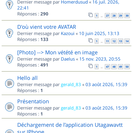
Dernier message par
Homerdusud
«
16 juil. 2026,
22:41
Réponses :
290
1
27
28
29
30
…
D'où vient votre AVATAR
Dernier message par
Kazoui
«
10 juin 2025, 13:13
Réponses :
133
1
11
12
13
14
…
[Photo] --> Mon vétété en image
Dernier message par
Daelus
«
15 nov. 2023, 20:55
Réponses :
491
1
47
48
49
50
…
Hello all
Dernier message par
gerald_83
«
03 août 2026, 15:39
Réponses :
1
Présentation
Dernier message par
gerald_83
«
03 août 2026, 15:39
Réponses :
1
Déchargement de l’application Utagawavtt
sur IPhone.