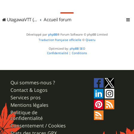
UtagawaVTT (Randos VTT et VTTAE avec traces GPS)
Accueil forum
Développé par
phpBB
® Forum Software © phpBB Limited
Traduction française officielle
©
Qiaeru
Optimized by:
phpBB SEO
Confidentialité
|
Conditions
Qui sommes-nous ?
Contact & Logos
Services pros
Mentions légales
Politique de
confidentialité
Consentement / Cookies
Stats des traces GPX