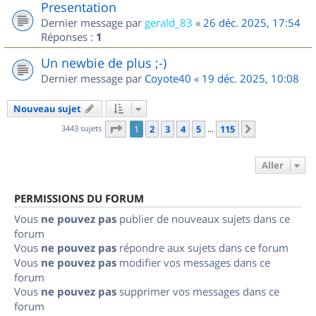
Presentation
Dernier message par
gerald_83
«
26 déc. 2025, 17:54
Réponses :
1
Un newbie de plus ;-)
Dernier message par
Coyote40
«
19 déc. 2025, 10:08
Nouveau sujet
Page
1
sur
115
3443 sujets
1
2
3
4
5
115
Suivant
…
Aller
PERMISSIONS DU FORUM
Vous
ne pouvez pas
publier de nouveaux sujets dans ce
forum
Vous
ne pouvez pas
répondre aux sujets dans ce forum
Vous
ne pouvez pas
modifier vos messages dans ce
forum
Vous
ne pouvez pas
supprimer vos messages dans ce
forum