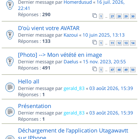
Dernier message par
Homerdusud
«
16 juil. 2026,
22:41
Réponses :
290
1
27
28
29
30
…
D'où vient votre AVATAR
Dernier message par
Kazoui
«
10 juin 2025, 13:13
Réponses :
133
1
11
12
13
14
…
[Photo] --> Mon vétété en image
Dernier message par
Daelus
«
15 nov. 2023, 20:55
Réponses :
491
1
47
48
49
50
…
Hello all
Dernier message par
gerald_83
«
03 août 2026, 15:39
Réponses :
1
Présentation
Dernier message par
gerald_83
«
03 août 2026, 15:39
Réponses :
1
Déchargement de l’application Utagawavtt
sur IPhone.