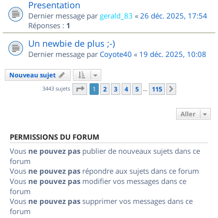
Presentation
Dernier message par
gerald_83
«
26 déc. 2025, 17:54
Réponses :
1
Un newbie de plus ;-)
Dernier message par
Coyote40
«
19 déc. 2025, 10:08
Nouveau sujet
Page
1
sur
115
3443 sujets
1
2
3
4
5
115
Suivant
…
Aller
PERMISSIONS DU FORUM
Vous
ne pouvez pas
publier de nouveaux sujets dans ce
forum
Vous
ne pouvez pas
répondre aux sujets dans ce forum
Vous
ne pouvez pas
modifier vos messages dans ce
forum
Vous
ne pouvez pas
supprimer vos messages dans ce
forum