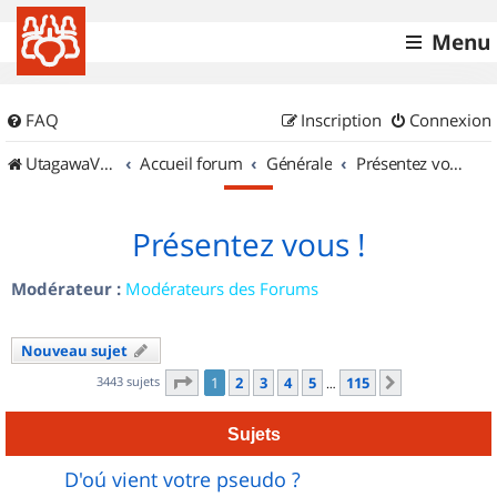
Menu
FAQ
Inscription
Connexion
UtagawaVTT (Randos VTT et VTTAE avec traces GPS)
Accueil forum
Générale
Présentez vous !
Présentez vous !
Modérateur :
Modérateurs des Forums
Nouveau sujet
Page
1
sur
115
3443 sujets
1
2
3
4
5
115
Suivant
…
Sujets
D'oú vient votre pseudo ?