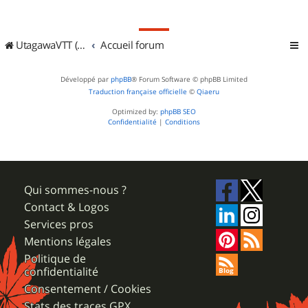
UtagawaVTT (Randos VTT et VTTAE avec traces GPS)
Accueil forum
Développé par
phpBB
® Forum Software © phpBB Limited
Traduction française officielle
©
Qiaeru
Optimized by:
phpBB SEO
Confidentialité
|
Conditions
Qui sommes-nous ?
Contact & Logos
Services pros
Mentions légales
Politique de
confidentialité
Consentement / Cookies
Stats des traces GPX