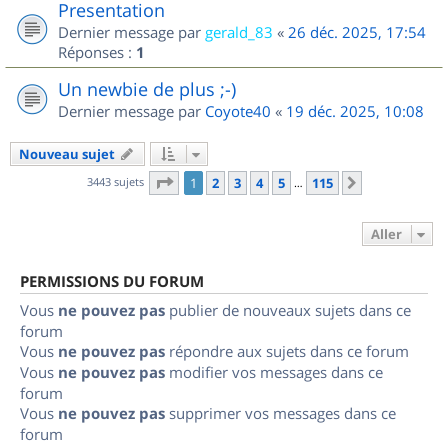
Presentation
Dernier message par
gerald_83
«
26 déc. 2025, 17:54
Réponses :
1
Un newbie de plus ;-)
Dernier message par
Coyote40
«
19 déc. 2025, 10:08
Nouveau sujet
Page
1
sur
115
3443 sujets
1
2
3
4
5
115
Suivant
…
Aller
PERMISSIONS DU FORUM
Vous
ne pouvez pas
publier de nouveaux sujets dans ce
forum
Vous
ne pouvez pas
répondre aux sujets dans ce forum
Vous
ne pouvez pas
modifier vos messages dans ce
forum
Vous
ne pouvez pas
supprimer vos messages dans ce
forum