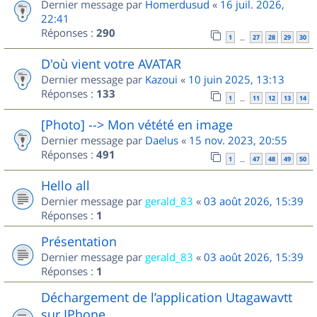
Dernier message par
Homerdusud
«
16 juil. 2026,
22:41
Réponses :
290
1
27
28
29
30
…
D'où vient votre AVATAR
Dernier message par
Kazoui
«
10 juin 2025, 13:13
Réponses :
133
1
11
12
13
14
…
[Photo] --> Mon vétété en image
Dernier message par
Daelus
«
15 nov. 2023, 20:55
Réponses :
491
1
47
48
49
50
…
Hello all
Dernier message par
gerald_83
«
03 août 2026, 15:39
Réponses :
1
Présentation
Dernier message par
gerald_83
«
03 août 2026, 15:39
Réponses :
1
Déchargement de l’application Utagawavtt
sur IPhone.