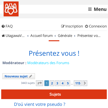
Menu
FAQ
Inscription
Connexion
UtagawaVTT (Randos VTT et VTTAE avec traces GPS)
Accueil forum
Générale
Présentez vous !
Présentez vous !
Modérateur :
Modérateurs des Forums
Nouveau sujet
Page
1
sur
115
3443 sujets
1
2
3
4
5
115
Suivant
…
Sujets
D'oú vient votre pseudo ?