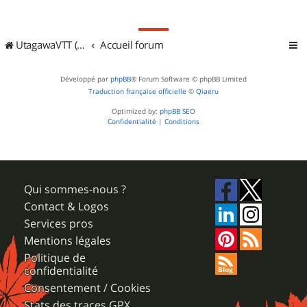
UtagawaVTT (Randos VTT et VTTAE avec traces GPS)
Accueil forum
Développé par
phpBB
® Forum Software © phpBB Limited
Traduction française officielle
©
Qiaeru
Optimized by:
phpBB SEO
Confidentialité
|
Conditions
Qui sommes-nous ?
Contact & Logos
Services pros
Mentions légales
Politique de
confidentialité
Consentement / Cookies
Stats des traces GPX