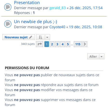
Presentation
Dernier message par
gerald_83
«
26 déc. 2025, 17:54
Réponses :
1
Un newbie de plus ;-)
Dernier message par
Coyote40
«
19 déc. 2025, 10:08
Nouveau sujet
Page
1
sur
115
3443 sujets
1
2
3
4
5
115
Suivant
…
Aller
PERMISSIONS DU FORUM
Vous
ne pouvez pas
publier de nouveaux sujets dans ce
forum
Vous
ne pouvez pas
répondre aux sujets dans ce forum
Vous
ne pouvez pas
modifier vos messages dans ce
forum
Vous
ne pouvez pas
supprimer vos messages dans ce
forum