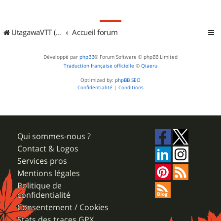
UtagawaVTT (Randos VTT et VTTAE avec traces GPS)
Accueil forum
Développé par
phpBB
® Forum Software © phpBB Limited
Traduction française officielle
©
Qiaeru
Optimized by:
phpBB SEO
Confidentialité
|
Conditions
Qui sommes-nous ?
Contact & Logos
Services pros
Mentions légales
Politique de
confidentialité
Consentement / Cookies
Stats des traces GPX