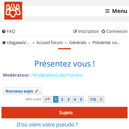
Menu
FAQ
Inscription
Connexion
UtagawaVTT (Randos VTT et VTTAE avec traces GPS)
Accueil forum
Générale
Présentez vous !
Présentez vous !
Modérateur :
Modérateurs des Forums
Nouveau sujet
Page
1
sur
115
3443 sujets
1
2
3
4
5
115
Suivant
…
Sujets
D'oú vient votre pseudo ?