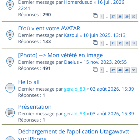
Dernier message par
Homerdusud
«
16 juil. 2026,
22:41
Réponses :
290
1
27
28
29
30
…
D'où vient votre AVATAR
Dernier message par
Kazoui
«
10 juin 2025, 13:13
Réponses :
133
1
11
12
13
14
…
[Photo] --> Mon vétété en image
Dernier message par
Daelus
«
15 nov. 2023, 20:55
Réponses :
491
1
47
48
49
50
…
Hello all
Dernier message par
gerald_83
«
03 août 2026, 15:39
Réponses :
1
Présentation
Dernier message par
gerald_83
«
03 août 2026, 15:39
Réponses :
1
Déchargement de l’application Utagawavtt
sur IPhone.