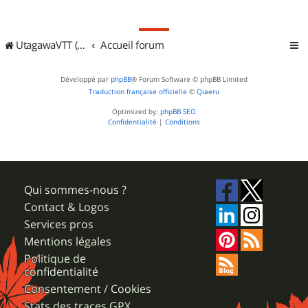
UtagawaVTT (Randos VTT et VTTAE avec traces GPS)
Accueil forum
Développé par
phpBB
® Forum Software © phpBB Limited
Traduction française officielle
©
Qiaeru
Optimized by:
phpBB SEO
Confidentialité
|
Conditions
Qui sommes-nous ?
Contact & Logos
Services pros
Mentions légales
Politique de
confidentialité
Consentement / Cookies
Stats des traces GPX