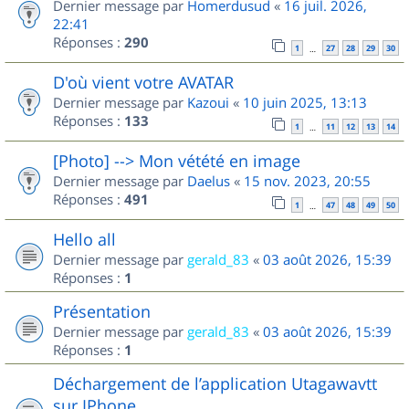
Dernier message par
Homerdusud
«
16 juil. 2026,
22:41
Réponses :
290
1
27
28
29
30
…
D'où vient votre AVATAR
Dernier message par
Kazoui
«
10 juin 2025, 13:13
Réponses :
133
1
11
12
13
14
…
[Photo] --> Mon vétété en image
Dernier message par
Daelus
«
15 nov. 2023, 20:55
Réponses :
491
1
47
48
49
50
…
Hello all
Dernier message par
gerald_83
«
03 août 2026, 15:39
Réponses :
1
Présentation
Dernier message par
gerald_83
«
03 août 2026, 15:39
Réponses :
1
Déchargement de l’application Utagawavtt
sur IPhone.