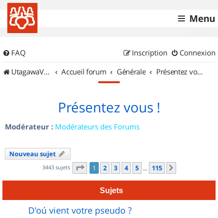
Menu
FAQ
Inscription
Connexion
UtagawaVTT (Randos VTT et VTTAE avec traces GPS)
Accueil forum
Générale
Présentez vous !
Présentez vous !
Modérateur :
Modérateurs des Forums
Nouveau sujet
Page
1
sur
115
3443 sujets
1
2
3
4
5
115
Suivant
…
Sujets
D'oú vient votre pseudo ?