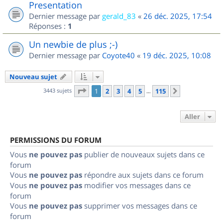
Presentation
Dernier message par
gerald_83
«
26 déc. 2025, 17:54
Réponses :
1
Un newbie de plus ;-)
Dernier message par
Coyote40
«
19 déc. 2025, 10:08
Nouveau sujet
Page
1
sur
115
3443 sujets
1
2
3
4
5
115
Suivant
…
Aller
PERMISSIONS DU FORUM
Vous
ne pouvez pas
publier de nouveaux sujets dans ce
forum
Vous
ne pouvez pas
répondre aux sujets dans ce forum
Vous
ne pouvez pas
modifier vos messages dans ce
forum
Vous
ne pouvez pas
supprimer vos messages dans ce
forum