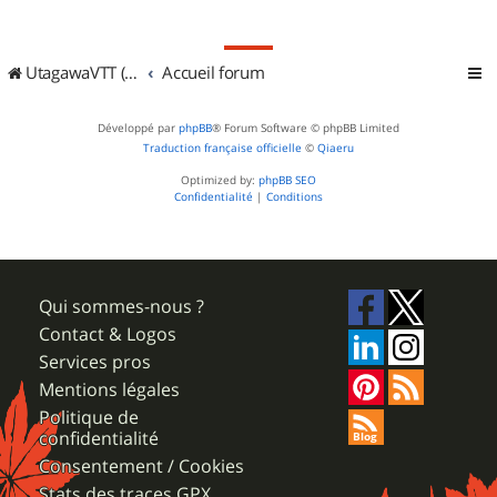
UtagawaVTT (Randos VTT et VTTAE avec traces GPS)
Accueil forum
Développé par
phpBB
® Forum Software © phpBB Limited
Traduction française officielle
©
Qiaeru
Optimized by:
phpBB SEO
Confidentialité
|
Conditions
Qui sommes-nous ?
Contact & Logos
Services pros
Mentions légales
Politique de
confidentialité
Consentement / Cookies
Stats des traces GPX