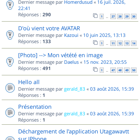
Dernier message par
Homerdusud
«
16 juil. 2026,
22:41
Réponses :
290
1
27
28
29
30
…
D'où vient votre AVATAR
Dernier message par
Kazoui
«
10 juin 2025, 13:13
Réponses :
133
1
11
12
13
14
…
[Photo] --> Mon vétété en image
Dernier message par
Daelus
«
15 nov. 2023, 20:55
Réponses :
491
1
47
48
49
50
…
Hello all
Dernier message par
gerald_83
«
03 août 2026, 15:39
Réponses :
1
Présentation
Dernier message par
gerald_83
«
03 août 2026, 15:39
Réponses :
1
Déchargement de l’application Utagawavtt
sur IPhone.