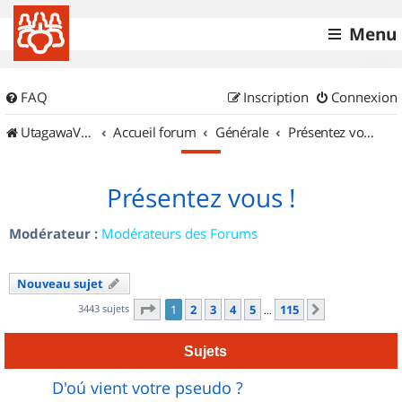
Menu
FAQ
Inscription
Connexion
UtagawaVTT (Randos VTT et VTTAE avec traces GPS)
Accueil forum
Générale
Présentez vous !
Présentez vous !
Modérateur :
Modérateurs des Forums
Nouveau sujet
Page
1
sur
115
3443 sujets
1
2
3
4
5
115
Suivant
…
Sujets
D'oú vient votre pseudo ?