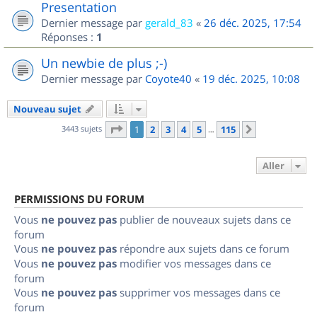
Presentation
Dernier message par
gerald_83
«
26 déc. 2025, 17:54
Réponses :
1
Un newbie de plus ;-)
Dernier message par
Coyote40
«
19 déc. 2025, 10:08
Nouveau sujet
Page
1
sur
115
3443 sujets
1
2
3
4
5
115
Suivant
…
Aller
PERMISSIONS DU FORUM
Vous
ne pouvez pas
publier de nouveaux sujets dans ce
forum
Vous
ne pouvez pas
répondre aux sujets dans ce forum
Vous
ne pouvez pas
modifier vos messages dans ce
forum
Vous
ne pouvez pas
supprimer vos messages dans ce
forum