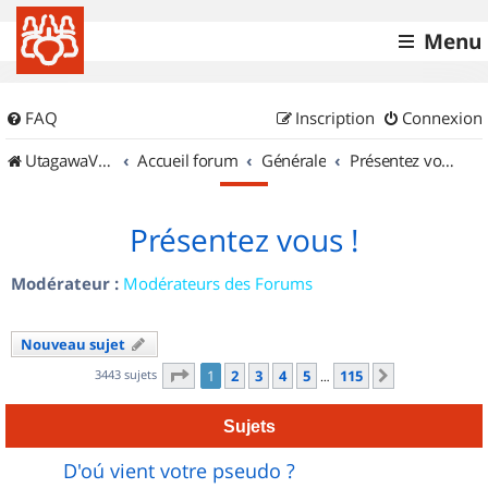
Menu
FAQ
Inscription
Connexion
UtagawaVTT (Randos VTT et VTTAE avec traces GPS)
Accueil forum
Générale
Présentez vous !
Présentez vous !
Modérateur :
Modérateurs des Forums
Nouveau sujet
Page
1
sur
115
3443 sujets
1
2
3
4
5
115
Suivant
…
Sujets
D'oú vient votre pseudo ?