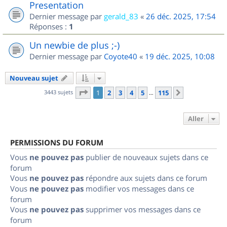
Presentation
Dernier message par
gerald_83
«
26 déc. 2025, 17:54
Réponses :
1
Un newbie de plus ;-)
Dernier message par
Coyote40
«
19 déc. 2025, 10:08
Nouveau sujet
Page
1
sur
115
3443 sujets
1
2
3
4
5
115
Suivant
…
Aller
PERMISSIONS DU FORUM
Vous
ne pouvez pas
publier de nouveaux sujets dans ce
forum
Vous
ne pouvez pas
répondre aux sujets dans ce forum
Vous
ne pouvez pas
modifier vos messages dans ce
forum
Vous
ne pouvez pas
supprimer vos messages dans ce
forum