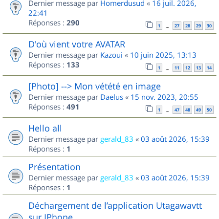
Dernier message par
Homerdusud
«
16 juil. 2026,
22:41
Réponses :
290
1
27
28
29
30
…
D'où vient votre AVATAR
Dernier message par
Kazoui
«
10 juin 2025, 13:13
Réponses :
133
1
11
12
13
14
…
[Photo] --> Mon vétété en image
Dernier message par
Daelus
«
15 nov. 2023, 20:55
Réponses :
491
1
47
48
49
50
…
Hello all
Dernier message par
gerald_83
«
03 août 2026, 15:39
Réponses :
1
Présentation
Dernier message par
gerald_83
«
03 août 2026, 15:39
Réponses :
1
Déchargement de l’application Utagawavtt
sur IPhone.