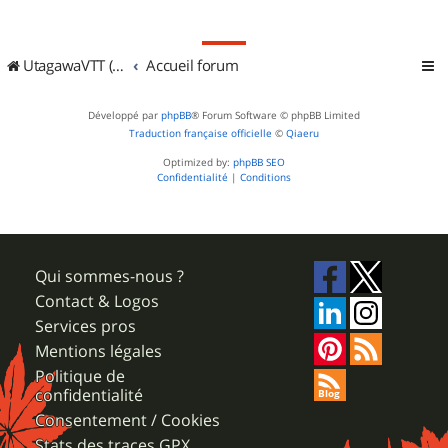
UtagawaVTT (Randos VTT et VTTAE avec traces GPS)
Accueil forum
Développé par
phpBB
® Forum Software © phpBB Limited
Traduction française officielle
©
Qiaeru
Optimized by:
phpBB SEO
Confidentialité
|
Conditions
Qui sommes-nous ?
Contact & Logos
Services pros
Mentions légales
Politique de
confidentialité
Consentement / Cookies
Stats des traces GPX