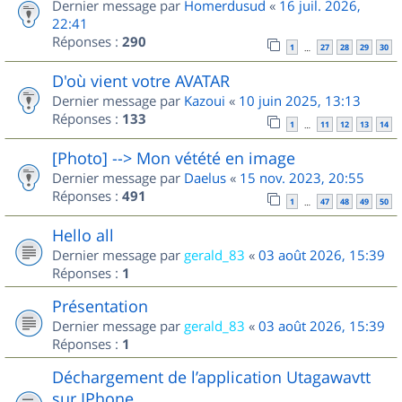
Dernier message par
Homerdusud
«
16 juil. 2026,
22:41
Réponses :
290
1
27
28
29
30
…
D'où vient votre AVATAR
Dernier message par
Kazoui
«
10 juin 2025, 13:13
Réponses :
133
1
11
12
13
14
…
[Photo] --> Mon vétété en image
Dernier message par
Daelus
«
15 nov. 2023, 20:55
Réponses :
491
1
47
48
49
50
…
Hello all
Dernier message par
gerald_83
«
03 août 2026, 15:39
Réponses :
1
Présentation
Dernier message par
gerald_83
«
03 août 2026, 15:39
Réponses :
1
Déchargement de l’application Utagawavtt
sur IPhone.