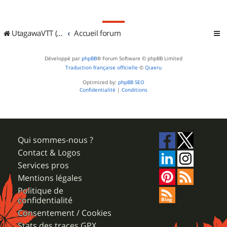
UtagawaVTT (Randos VTT et VTTAE avec traces GPS)
Accueil forum
Développé par
phpBB
® Forum Software © phpBB Limited
Traduction française officielle
©
Qiaeru
Optimized by:
phpBB SEO
Confidentialité
|
Conditions
Qui sommes-nous ?
Contact & Logos
Services pros
Mentions légales
Politique de
confidentialité
Consentement / Cookies
Stats des traces GPX