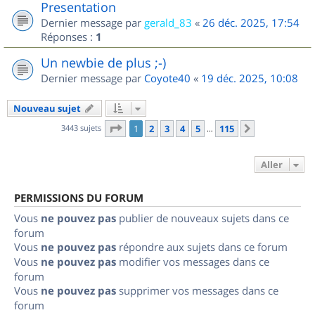
Presentation
Dernier message par
gerald_83
«
26 déc. 2025, 17:54
Réponses :
1
Un newbie de plus ;-)
Dernier message par
Coyote40
«
19 déc. 2025, 10:08
Nouveau sujet
Page
1
sur
115
3443 sujets
1
2
3
4
5
115
Suivant
…
Aller
PERMISSIONS DU FORUM
Vous
ne pouvez pas
publier de nouveaux sujets dans ce
forum
Vous
ne pouvez pas
répondre aux sujets dans ce forum
Vous
ne pouvez pas
modifier vos messages dans ce
forum
Vous
ne pouvez pas
supprimer vos messages dans ce
forum