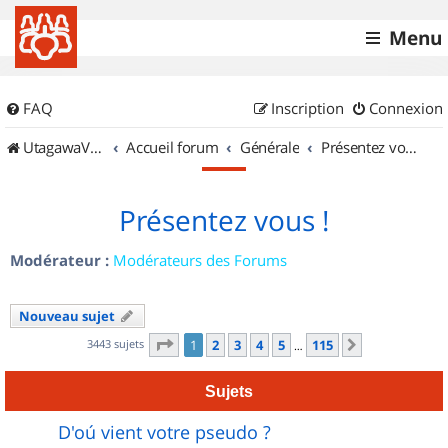
Menu
FAQ
Inscription
Connexion
UtagawaVTT (Randos VTT et VTTAE avec traces GPS)
Accueil forum
Générale
Présentez vous !
Présentez vous !
Modérateur :
Modérateurs des Forums
Nouveau sujet
Page
1
sur
115
3443 sujets
1
2
3
4
5
115
Suivant
…
Sujets
D'oú vient votre pseudo ?