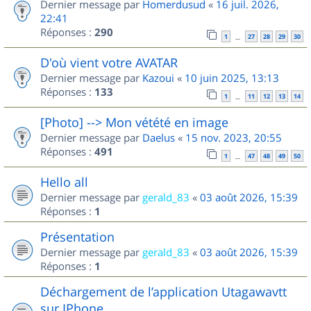
Dernier message par
Homerdusud
«
16 juil. 2026,
22:41
Réponses :
290
1
27
28
29
30
…
D'où vient votre AVATAR
Dernier message par
Kazoui
«
10 juin 2025, 13:13
Réponses :
133
1
11
12
13
14
…
[Photo] --> Mon vétété en image
Dernier message par
Daelus
«
15 nov. 2023, 20:55
Réponses :
491
1
47
48
49
50
…
Hello all
Dernier message par
gerald_83
«
03 août 2026, 15:39
Réponses :
1
Présentation
Dernier message par
gerald_83
«
03 août 2026, 15:39
Réponses :
1
Déchargement de l’application Utagawavtt
sur IPhone.