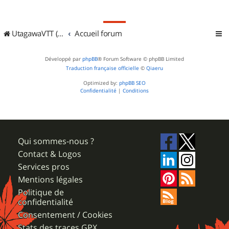
UtagawaVTT (Randos VTT et VTTAE avec traces GPS)
Accueil forum
Développé par
phpBB
® Forum Software © phpBB Limited
Traduction française officielle
©
Qiaeru
Optimized by:
phpBB SEO
Confidentialité
|
Conditions
Qui sommes-nous ?
Contact & Logos
Services pros
Mentions légales
Politique de
confidentialité
Consentement / Cookies
Stats des traces GPX