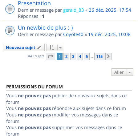
Presentation
Dernier message par
gerald_83
«
26 déc. 2025, 17:54
Réponses :
1
Un newbie de plus ;-)
Dernier message par
Coyote40
«
19 déc. 2025, 10:08
Nouveau sujet
Page
1
sur
115
3443 sujets
1
2
3
4
5
115
Suivant
…
Aller
PERMISSIONS DU FORUM
Vous
ne pouvez pas
publier de nouveaux sujets dans ce
forum
Vous
ne pouvez pas
répondre aux sujets dans ce forum
Vous
ne pouvez pas
modifier vos messages dans ce
forum
Vous
ne pouvez pas
supprimer vos messages dans ce
forum