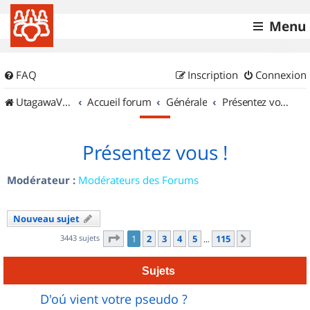
Menu
FAQ
Inscription
Connexion
UtagawaVTT (Randos VTT et VTTAE avec traces GPS)
Accueil forum
Générale
Présentez vous !
Présentez vous !
Modérateur :
Modérateurs des Forums
Nouveau sujet
Page
1
sur
115
3443 sujets
1
2
3
4
5
115
Suivant
…
Sujets
D'oú vient votre pseudo ?