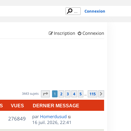
Connexion
Inscription
Connexion
Page
1
sur
115
3443 sujets
1
2
3
4
5
115
Suivant
…
S
VUES
DERNIER MESSAGE
D
par
Homerdusud
V
276849
e
16 juil. 2026, 22:41
r
u