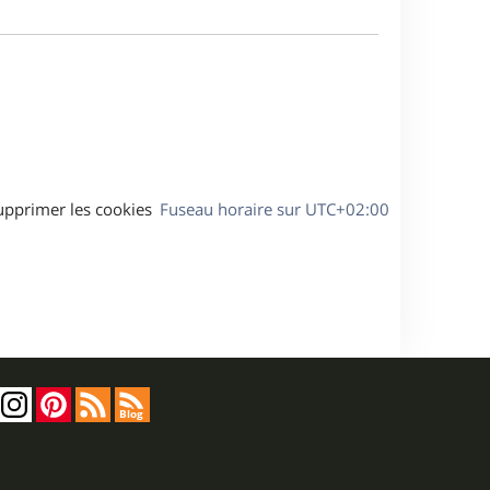
m
s
e
e
a
s
g
s
e
a
g
e
upprimer les cookies
Fuseau horaire sur
UTC+02:00