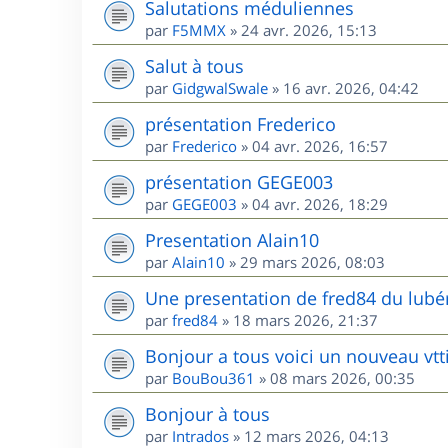
Salutations méduliennes
par
F5MMX
»
24 avr. 2026, 15:13
Salut à tous
par
GidgwalSwale
»
16 avr. 2026, 04:42
présentation Frederico
par
Frederico
»
04 avr. 2026, 16:57
présentation GEGE003
par
GEGE003
»
04 avr. 2026, 18:29
Presentation Alain10
par
Alain10
»
29 mars 2026, 08:03
Une presentation de fred84 du lubé
par
fred84
»
18 mars 2026, 21:37
Bonjour a tous voici un nouveau vtt
par
BouBou361
»
08 mars 2026, 00:35
Bonjour à tous
par
Intrados
»
12 mars 2026, 04:13