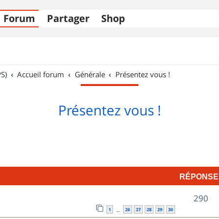
Forum
Partager
Shop
S)
Accueil forum
Générale
Présentez vous !
Présentez vous !
RÉPONSE
R
290
1
26
27
28
29
30
…
é