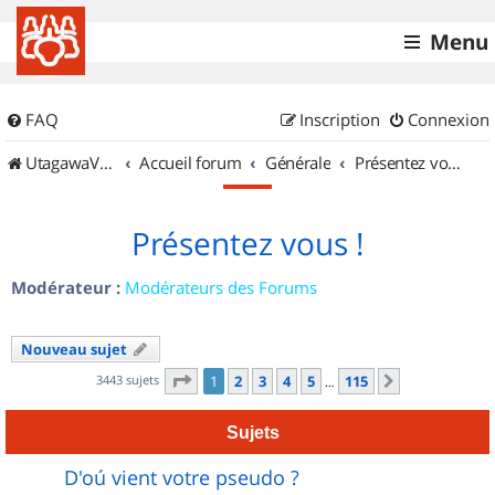
Menu
FAQ
Inscription
Connexion
UtagawaVTT (Randos VTT et VTTAE avec traces GPS)
Accueil forum
Générale
Présentez vous !
Présentez vous !
Modérateur :
Modérateurs des Forums
Nouveau sujet
Page
1
sur
115
3443 sujets
1
2
3
4
5
115
Suivant
…
Sujets
D'oú vient votre pseudo ?