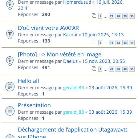
Dernier message par
Homerdusud
«
16 juil. 2026,
22:41
Réponses :
290
1
27
28
29
30
…
D'où vient votre AVATAR
Dernier message par
Kazoui
«
10 juin 2025, 13:13
Réponses :
133
1
11
12
13
14
…
[Photo] --> Mon vétété en image
Dernier message par
Daelus
«
15 nov. 2023, 20:55
Réponses :
491
1
47
48
49
50
…
Hello all
Dernier message par
gerald_83
«
03 août 2026, 15:39
Réponses :
1
Présentation
Dernier message par
gerald_83
«
03 août 2026, 15:39
Réponses :
1
Déchargement de l’application Utagawavtt
sur IPhone.