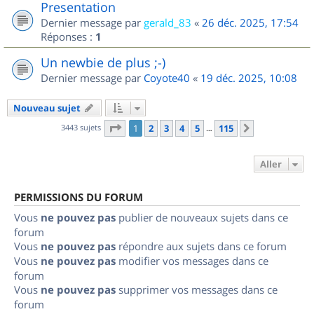
Presentation
Dernier message par
gerald_83
«
26 déc. 2025, 17:54
Réponses :
1
Un newbie de plus ;-)
Dernier message par
Coyote40
«
19 déc. 2025, 10:08
Nouveau sujet
Page
1
sur
115
3443 sujets
1
2
3
4
5
115
Suivant
…
Aller
PERMISSIONS DU FORUM
Vous
ne pouvez pas
publier de nouveaux sujets dans ce
forum
Vous
ne pouvez pas
répondre aux sujets dans ce forum
Vous
ne pouvez pas
modifier vos messages dans ce
forum
Vous
ne pouvez pas
supprimer vos messages dans ce
forum