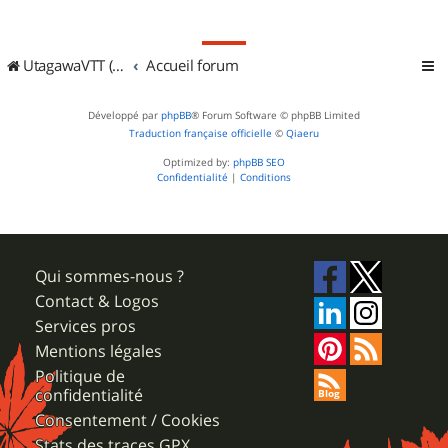
UtagawaVTT (Randos VTT et VTTAE avec traces GPS)
Accueil forum
Développé par
phpBB
® Forum Software © phpBB Limited
Traduction française officielle
©
Qiaeru
Optimized by:
phpBB SEO
Confidentialité
|
Conditions
Qui sommes-nous ?
Contact & Logos
Services pros
Mentions légales
Politique de
confidentialité
Consentement / Cookies
Stats des traces GPX