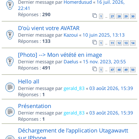
Dernier message par
Homerdusud
«
16 juil. 2026,
22:41
Réponses :
290
1
27
28
29
30
…
D'où vient votre AVATAR
Dernier message par
Kazoui
«
10 juin 2025, 13:13
Réponses :
133
1
11
12
13
14
…
[Photo] --> Mon vétété en image
Dernier message par
Daelus
«
15 nov. 2023, 20:55
Réponses :
491
1
47
48
49
50
…
Hello all
Dernier message par
gerald_83
«
03 août 2026, 15:39
Réponses :
1
Présentation
Dernier message par
gerald_83
«
03 août 2026, 15:39
Réponses :
1
Déchargement de l’application Utagawavtt
sur IPhone.