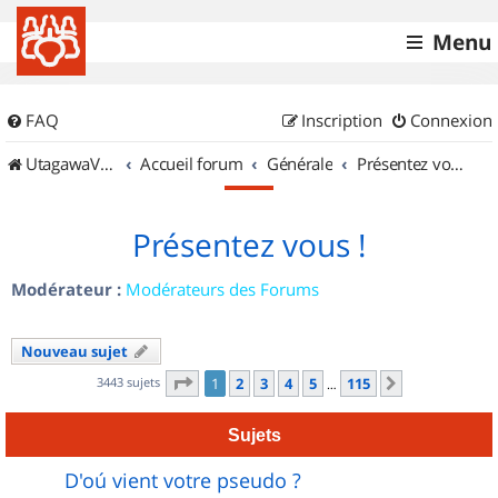
Menu
FAQ
Inscription
Connexion
UtagawaVTT (Randos VTT et VTTAE avec traces GPS)
Accueil forum
Générale
Présentez vous !
Présentez vous !
Modérateur :
Modérateurs des Forums
Nouveau sujet
Page
1
sur
115
3443 sujets
1
2
3
4
5
115
Suivant
…
Sujets
D'oú vient votre pseudo ?