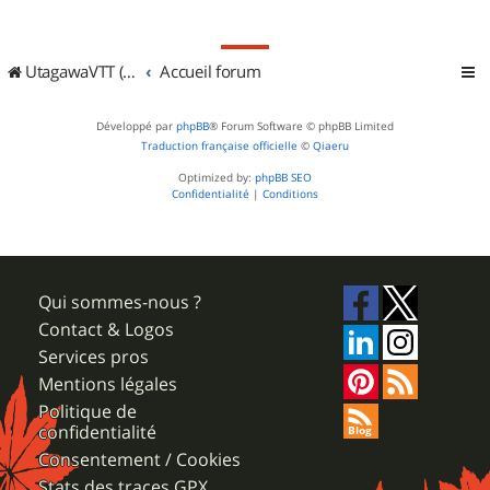
UtagawaVTT (Randos VTT et VTTAE avec traces GPS)
Accueil forum
Développé par
phpBB
® Forum Software © phpBB Limited
Traduction française officielle
©
Qiaeru
Optimized by:
phpBB SEO
Confidentialité
|
Conditions
Qui sommes-nous ?
Contact & Logos
Services pros
Mentions légales
Politique de
confidentialité
Consentement / Cookies
Stats des traces GPX