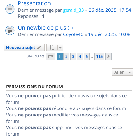
Presentation
Dernier message par
gerald_83
«
26 déc. 2025, 17:54
Réponses :
1
Un newbie de plus ;-)
Dernier message par
Coyote40
«
19 déc. 2025, 10:08
Nouveau sujet
Page
1
sur
115
3443 sujets
1
2
3
4
5
115
Suivant
…
Aller
PERMISSIONS DU FORUM
Vous
ne pouvez pas
publier de nouveaux sujets dans ce
forum
Vous
ne pouvez pas
répondre aux sujets dans ce forum
Vous
ne pouvez pas
modifier vos messages dans ce
forum
Vous
ne pouvez pas
supprimer vos messages dans ce
forum