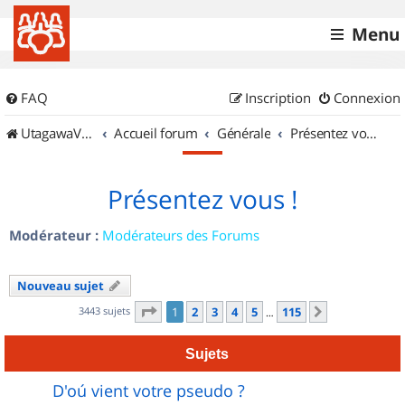
Menu
FAQ
Inscription
Connexion
UtagawaVTT (Randos VTT et VTTAE avec traces GPS)
Accueil forum
Générale
Présentez vous !
Présentez vous !
Modérateur :
Modérateurs des Forums
Nouveau sujet
Page
1
sur
115
3443 sujets
1
2
3
4
5
115
Suivant
…
Sujets
D'oú vient votre pseudo ?