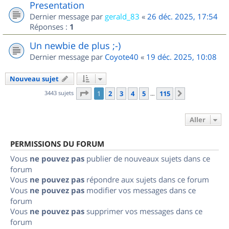
Presentation
Dernier message par
gerald_83
«
26 déc. 2025, 17:54
Réponses :
1
Un newbie de plus ;-)
Dernier message par
Coyote40
«
19 déc. 2025, 10:08
Nouveau sujet
Page
1
sur
115
3443 sujets
1
2
3
4
5
115
Suivant
…
Aller
PERMISSIONS DU FORUM
Vous
ne pouvez pas
publier de nouveaux sujets dans ce
forum
Vous
ne pouvez pas
répondre aux sujets dans ce forum
Vous
ne pouvez pas
modifier vos messages dans ce
forum
Vous
ne pouvez pas
supprimer vos messages dans ce
forum