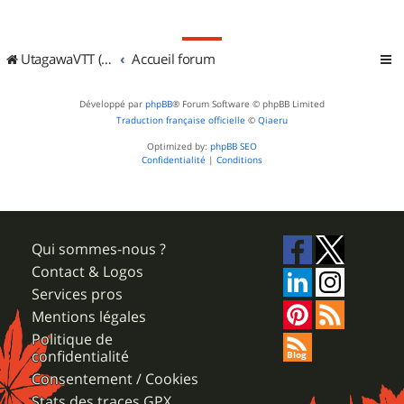
UtagawaVTT (Randos VTT et VTTAE avec traces GPS)
Accueil forum
Développé par
phpBB
® Forum Software © phpBB Limited
Traduction française officielle
©
Qiaeru
Optimized by:
phpBB SEO
Confidentialité
|
Conditions
Qui sommes-nous ?
Contact & Logos
Services pros
Mentions légales
Politique de
confidentialité
Consentement / Cookies
Stats des traces GPX