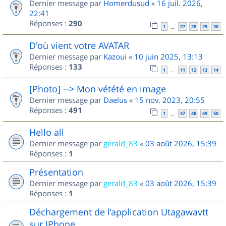
Dernier message par
Homerdusud
«
16 juil. 2026,
22:41
Réponses :
290
1
27
28
29
30
…
D'où vient votre AVATAR
Dernier message par
Kazoui
«
10 juin 2025, 13:13
Réponses :
133
1
11
12
13
14
…
[Photo] --> Mon vétété en image
Dernier message par
Daelus
«
15 nov. 2023, 20:55
Réponses :
491
1
47
48
49
50
…
Hello all
Dernier message par
gerald_83
«
03 août 2026, 15:39
Réponses :
1
Présentation
Dernier message par
gerald_83
«
03 août 2026, 15:39
Réponses :
1
Déchargement de l’application Utagawavtt
sur IPhone.