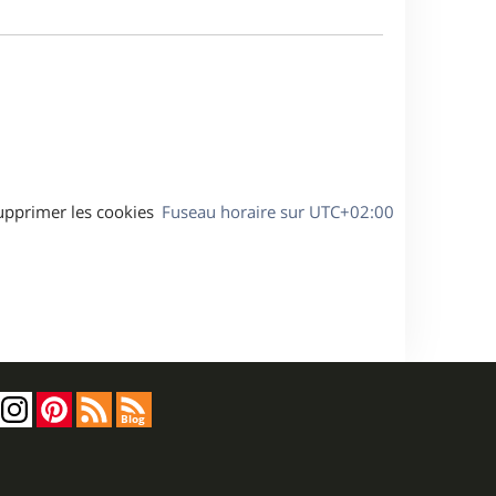
m
s
e
e
a
s
g
s
e
a
g
e
upprimer les cookies
Fuseau horaire sur
UTC+02:00