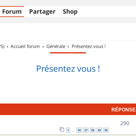
Forum
Partager
Shop
S)
Accueil forum
Générale
Présentez vous !
Présentez vous !
RÉPONSE
R
290
1
26
27
28
29
30
…
é