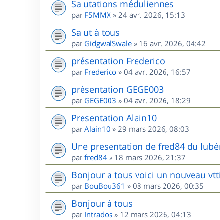
Salutations méduliennes
par
F5MMX
»
24 avr. 2026, 15:13
Salut à tous
par
GidgwalSwale
»
16 avr. 2026, 04:42
présentation Frederico
par
Frederico
»
04 avr. 2026, 16:57
présentation GEGE003
par
GEGE003
»
04 avr. 2026, 18:29
Presentation Alain10
par
Alain10
»
29 mars 2026, 08:03
Une presentation de fred84 du lubé
par
fred84
»
18 mars 2026, 21:37
Bonjour a tous voici un nouveau vtt
par
BouBou361
»
08 mars 2026, 00:35
Bonjour à tous
par
Intrados
»
12 mars 2026, 04:13