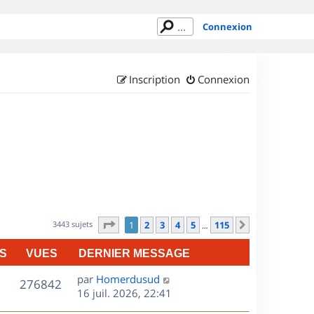
Connexion
Inscription
Connexion
Page
1
sur
115
3443 sujets
1
2
3
4
5
115
Suivant
…
S
VUES
DERNIER MESSAGE
D
par
Homerdusud
V
276842
e
16 juil. 2026, 22:41
r
u