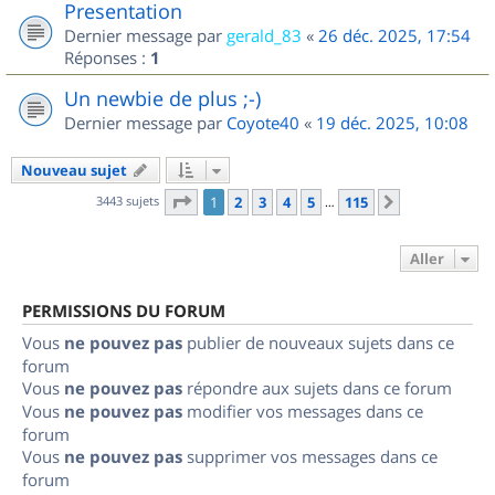
Presentation
Dernier message par
gerald_83
«
26 déc. 2025, 17:54
Réponses :
1
Un newbie de plus ;-)
Dernier message par
Coyote40
«
19 déc. 2025, 10:08
Nouveau sujet
Page
1
sur
115
3443 sujets
1
2
3
4
5
115
Suivant
…
Aller
PERMISSIONS DU FORUM
Vous
ne pouvez pas
publier de nouveaux sujets dans ce
forum
Vous
ne pouvez pas
répondre aux sujets dans ce forum
Vous
ne pouvez pas
modifier vos messages dans ce
forum
Vous
ne pouvez pas
supprimer vos messages dans ce
forum