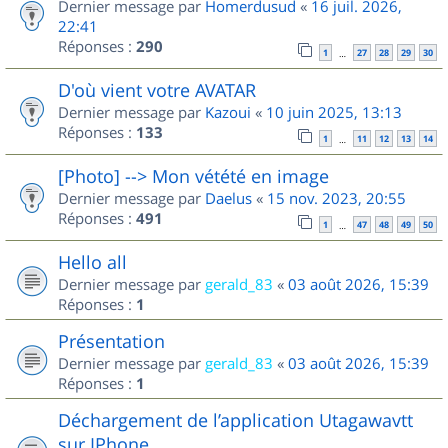
Dernier message par
Homerdusud
«
16 juil. 2026,
22:41
Réponses :
290
1
27
28
29
30
…
D'où vient votre AVATAR
Dernier message par
Kazoui
«
10 juin 2025, 13:13
Réponses :
133
1
11
12
13
14
…
[Photo] --> Mon vétété en image
Dernier message par
Daelus
«
15 nov. 2023, 20:55
Réponses :
491
1
47
48
49
50
…
Hello all
Dernier message par
gerald_83
«
03 août 2026, 15:39
Réponses :
1
Présentation
Dernier message par
gerald_83
«
03 août 2026, 15:39
Réponses :
1
Déchargement de l’application Utagawavtt
sur IPhone.