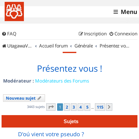
Menu
FAQ
Inscription
Connexion
UtagawaVTT (Randos VTT et VTTAE avec traces GPS)
Accueil forum
Générale
Présentez vous !
Présentez vous !
Modérateur :
Modérateurs des Forums
Nouveau sujet
Page
1
sur
115
3443 sujets
1
2
3
4
5
115
Suivant
…
Sujets
D'oú vient votre pseudo ?