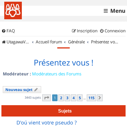
Menu
FAQ
Inscription
Connexion
UtagawaVTT (Randos VTT et VTTAE avec traces GPS)
Accueil forum
Générale
Présentez vous !
Présentez vous !
Modérateur :
Modérateurs des Forums
Nouveau sujet
Page
1
sur
115
3443 sujets
1
2
3
4
5
115
Suivant
…
Sujets
D'oú vient votre pseudo ?