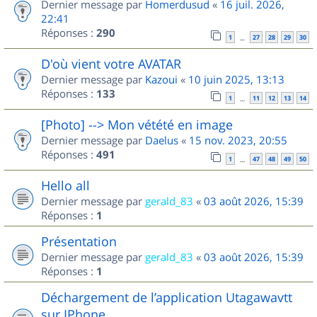
Dernier message par
Homerdusud
«
16 juil. 2026,
22:41
Réponses :
290
1
27
28
29
30
…
D'où vient votre AVATAR
Dernier message par
Kazoui
«
10 juin 2025, 13:13
Réponses :
133
1
11
12
13
14
…
[Photo] --> Mon vétété en image
Dernier message par
Daelus
«
15 nov. 2023, 20:55
Réponses :
491
1
47
48
49
50
…
Hello all
Dernier message par
gerald_83
«
03 août 2026, 15:39
Réponses :
1
Présentation
Dernier message par
gerald_83
«
03 août 2026, 15:39
Réponses :
1
Déchargement de l’application Utagawavtt
sur IPhone.