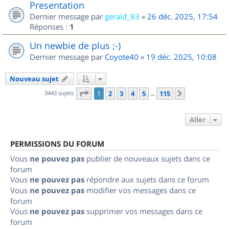
Presentation
Dernier message par
gerald_83
«
26 déc. 2025, 17:54
Réponses :
1
Un newbie de plus ;-)
Dernier message par
Coyote40
«
19 déc. 2025, 10:08
Nouveau sujet
Page
1
sur
115
3443 sujets
1
2
3
4
5
115
Suivant
…
Aller
PERMISSIONS DU FORUM
Vous
ne pouvez pas
publier de nouveaux sujets dans ce
forum
Vous
ne pouvez pas
répondre aux sujets dans ce forum
Vous
ne pouvez pas
modifier vos messages dans ce
forum
Vous
ne pouvez pas
supprimer vos messages dans ce
forum