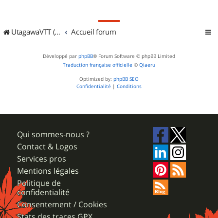
UtagawaVTT (Randos VTT et VTTAE avec traces GPS)
Accueil forum
Développé par
phpBB
® Forum Software © phpBB Limited
Traduction française officielle
©
Qiaeru
Optimized by:
phpBB SEO
Confidentialité
|
Conditions
Qui sommes-nous ?
Contact & Logos
Services pros
Mentions légales
Politique de
confidentialité
Consentement / Cookies
Stats des traces GPX