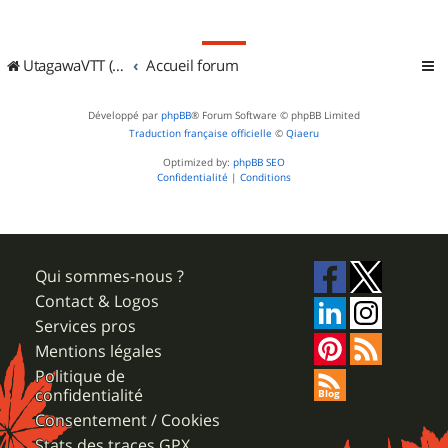
UtagawaVTT (Randos VTT et VTTAE avec traces GPS)
Accueil forum
Développé par
phpBB
® Forum Software © phpBB Limited
Traduction française officielle
©
Qiaeru
Optimized by:
phpBB SEO
Confidentialité
|
Conditions
Qui sommes-nous ?
Contact & Logos
Services pros
Mentions légales
Politique de
confidentialité
Consentement / Cookies
Stats des traces GPX