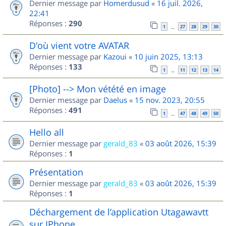
Dernier message par
Homerdusud
«
16 juil. 2026,
22:41
Réponses :
290
1
27
28
29
30
…
D'où vient votre AVATAR
Dernier message par
Kazoui
«
10 juin 2025, 13:13
Réponses :
133
1
11
12
13
14
…
[Photo] --> Mon vétété en image
Dernier message par
Daelus
«
15 nov. 2023, 20:55
Réponses :
491
1
47
48
49
50
…
Hello all
Dernier message par
gerald_83
«
03 août 2026, 15:39
Réponses :
1
Présentation
Dernier message par
gerald_83
«
03 août 2026, 15:39
Réponses :
1
Déchargement de l’application Utagawavtt
sur IPhone.