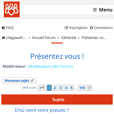
Menu
FAQ
Inscription
Connexion
UtagawaVTT (Randos VTT et VTTAE avec traces GPS)
Accueil forum
Générale
Présentez vous !
Présentez vous !
Modérateur :
Modérateurs des Forums
Nouveau sujet
Page
1
sur
115
3443 sujets
1
2
3
4
5
115
Suivant
…
Sujets
D'oú vient votre pseudo ?