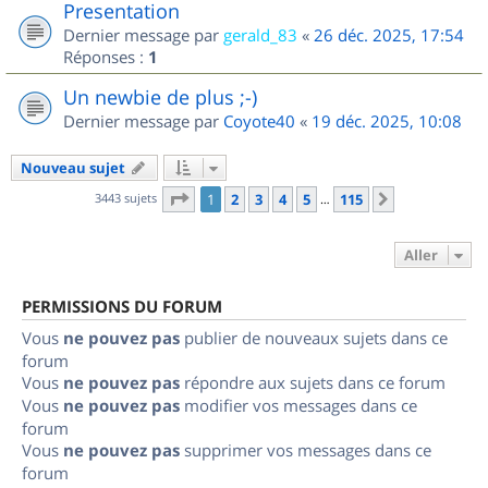
Presentation
Dernier message par
gerald_83
«
26 déc. 2025, 17:54
Réponses :
1
Un newbie de plus ;-)
Dernier message par
Coyote40
«
19 déc. 2025, 10:08
Nouveau sujet
Page
1
sur
115
3443 sujets
1
2
3
4
5
115
Suivant
…
Aller
PERMISSIONS DU FORUM
Vous
ne pouvez pas
publier de nouveaux sujets dans ce
forum
Vous
ne pouvez pas
répondre aux sujets dans ce forum
Vous
ne pouvez pas
modifier vos messages dans ce
forum
Vous
ne pouvez pas
supprimer vos messages dans ce
forum