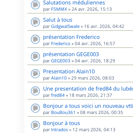
Salutations méduliennes
par
F5MMX
»
24 avr. 2026, 15:13
Salut à tous
par
GidgwalSwale
»
16 avr. 2026, 04:42
présentation Frederico
par
Frederico
»
04 avr. 2026, 16:57
présentation GEGE003
par
GEGE003
»
04 avr. 2026, 18:29
Presentation Alain10
par
Alain10
»
29 mars 2026, 08:03
Une presentation de fred84 du lubé
par
fred84
»
18 mars 2026, 21:37
Bonjour a tous voici un nouveau vtt
par
BouBou361
»
08 mars 2026, 00:35
Bonjour à tous
par
Intrados
»
12 mars 2026, 04:13