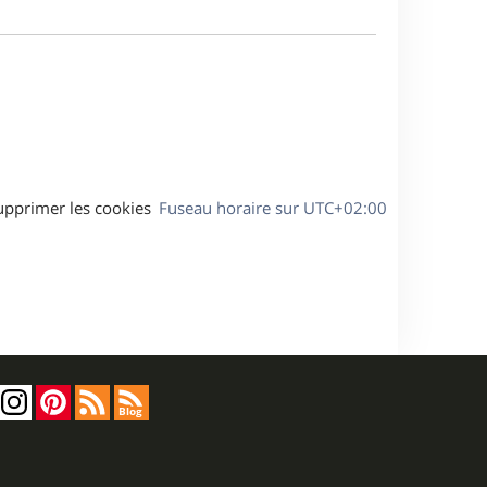
m
s
e
e
a
s
g
s
e
a
g
e
upprimer les cookies
Fuseau horaire sur
UTC+02:00