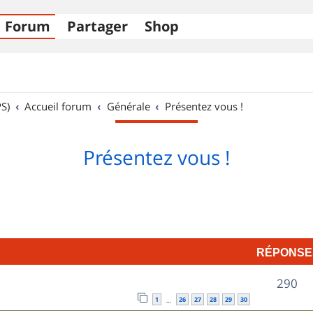
Forum
Partager
Shop
S)
Accueil forum
Générale
Présentez vous !
Présentez vous !
RÉPONSE
R
290
1
26
27
28
29
30
…
é