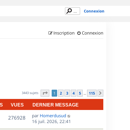
Connexion
Inscription
Connexion
Page
1
sur
115
3443 sujets
1
2
3
4
5
115
Suivant
…
S
VUES
DERNIER MESSAGE
D
par
Homerdusud
V
276928
e
16 juil. 2026, 22:41
r
u