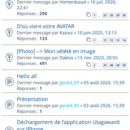
Dernier message par
Homerdusud
«
16 juil. 2026,
22:41
Réponses :
290
1
27
28
29
30
…
D'où vient votre AVATAR
Dernier message par
Kazoui
«
10 juin 2025, 13:13
Réponses :
133
1
11
12
13
14
…
[Photo] --> Mon vétété en image
Dernier message par
Daelus
«
15 nov. 2023, 20:55
Réponses :
491
1
47
48
49
50
…
Hello all
Dernier message par
gerald_83
«
03 août 2026, 15:39
Réponses :
1
Présentation
Dernier message par
gerald_83
«
03 août 2026, 15:39
Réponses :
1
Déchargement de l’application Utagawavtt
sur IPhone.