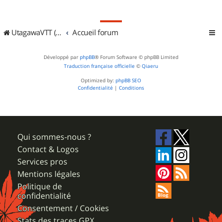
UtagawaVTT (Randos VTT et VTTAE avec traces GPS)
Accueil forum
Développé par
phpBB
® Forum Software © phpBB Limited
Traduction française officielle
©
Qiaeru
Optimized by:
phpBB SEO
Confidentialité
|
Conditions
Qui sommes-nous ?
Contact & Logos
Services pros
Mentions légales
Politique de
confidentialité
Consentement / Cookies
Stats des traces GPX