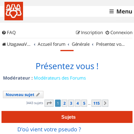
Menu
FAQ
Inscription
Connexion
UtagawaVTT (Randos VTT et VTTAE avec traces GPS)
Accueil forum
Générale
Présentez vous !
Présentez vous !
Modérateur :
Modérateurs des Forums
Nouveau sujet
Page
1
sur
115
3443 sujets
1
2
3
4
5
115
Suivant
…
Sujets
D'oú vient votre pseudo ?