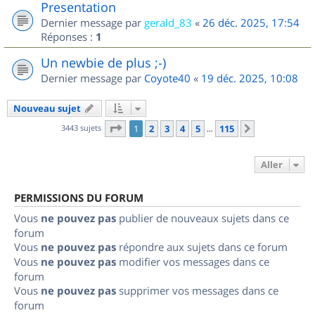
Presentation
Dernier message par
gerald_83
«
26 déc. 2025, 17:54
Réponses :
1
Un newbie de plus ;-)
Dernier message par
Coyote40
«
19 déc. 2025, 10:08
Nouveau sujet
Page
1
sur
115
3443 sujets
1
2
3
4
5
115
Suivant
…
Aller
PERMISSIONS DU FORUM
Vous
ne pouvez pas
publier de nouveaux sujets dans ce
forum
Vous
ne pouvez pas
répondre aux sujets dans ce forum
Vous
ne pouvez pas
modifier vos messages dans ce
forum
Vous
ne pouvez pas
supprimer vos messages dans ce
forum