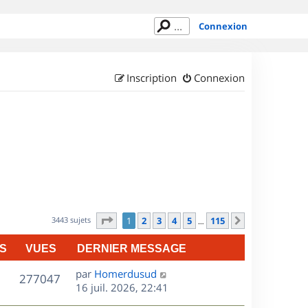
Connexion
Inscription
Connexion
Page
1
sur
115
3443 sujets
1
2
3
4
5
115
Suivant
…
S
VUES
DERNIER MESSAGE
D
par
Homerdusud
V
277047
e
16 juil. 2026, 22:41
r
u