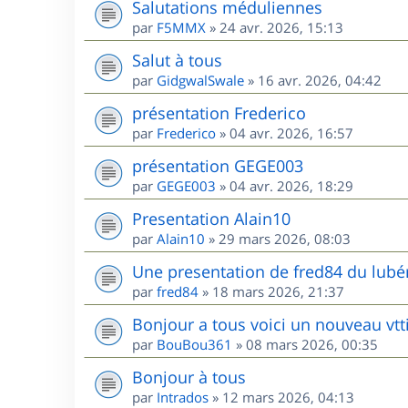
Salutations méduliennes
par
F5MMX
»
24 avr. 2026, 15:13
Salut à tous
par
GidgwalSwale
»
16 avr. 2026, 04:42
présentation Frederico
par
Frederico
»
04 avr. 2026, 16:57
présentation GEGE003
par
GEGE003
»
04 avr. 2026, 18:29
Presentation Alain10
par
Alain10
»
29 mars 2026, 08:03
Une presentation de fred84 du lubé
par
fred84
»
18 mars 2026, 21:37
Bonjour a tous voici un nouveau vtt
par
BouBou361
»
08 mars 2026, 00:35
Bonjour à tous
par
Intrados
»
12 mars 2026, 04:13