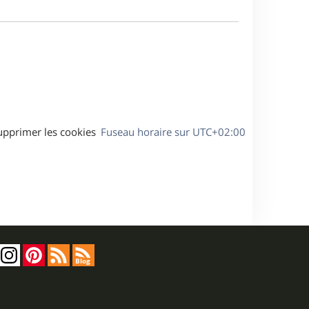
m
s
e
e
a
s
g
s
e
a
g
e
upprimer les cookies
Fuseau horaire sur
UTC+02:00