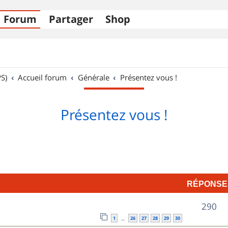
Forum
Partager
Shop
S)
Accueil forum
Générale
Présentez vous !
Présentez vous !
RÉPONSE
R
290
1
26
27
28
29
30
…
é