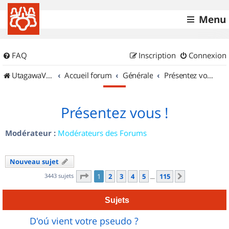
Menu
FAQ
Inscription
Connexion
UtagawaVTT (Randos VTT et VTTAE avec traces GPS)
Accueil forum
Générale
Présentez vous !
Présentez vous !
Modérateur :
Modérateurs des Forums
Nouveau sujet
Page
1
sur
115
3443 sujets
1
2
3
4
5
115
Suivant
…
Sujets
D'oú vient votre pseudo ?