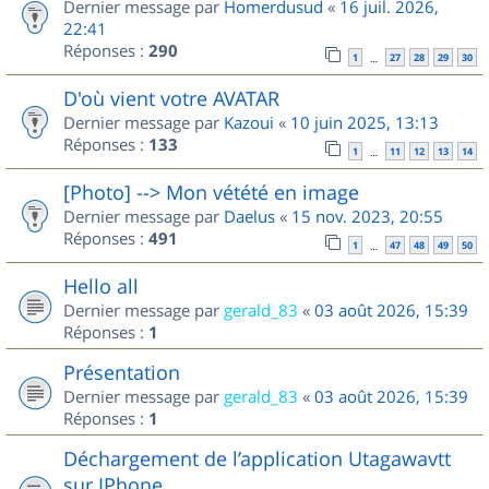
Dernier message par
Homerdusud
«
16 juil. 2026,
22:41
Réponses :
290
1
27
28
29
30
…
D'où vient votre AVATAR
Dernier message par
Kazoui
«
10 juin 2025, 13:13
Réponses :
133
1
11
12
13
14
…
[Photo] --> Mon vétété en image
Dernier message par
Daelus
«
15 nov. 2023, 20:55
Réponses :
491
1
47
48
49
50
…
Hello all
Dernier message par
gerald_83
«
03 août 2026, 15:39
Réponses :
1
Présentation
Dernier message par
gerald_83
«
03 août 2026, 15:39
Réponses :
1
Déchargement de l’application Utagawavtt
sur IPhone.