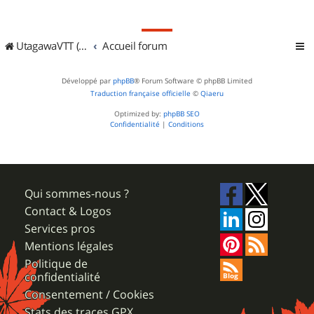
UtagawaVTT (Randos VTT et VTTAE avec traces GPS)
Accueil forum
Développé par
phpBB
® Forum Software © phpBB Limited
Traduction française officielle
©
Qiaeru
Optimized by:
phpBB SEO
Confidentialité
|
Conditions
Qui sommes-nous ?
Contact & Logos
Services pros
Mentions légales
Politique de
confidentialité
Consentement / Cookies
Stats des traces GPX