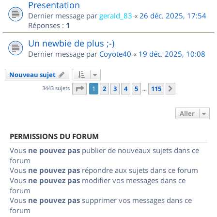
Presentation
Dernier message par
gerald_83
«
26 déc. 2025, 17:54
Réponses :
1
Un newbie de plus ;-)
Dernier message par
Coyote40
«
19 déc. 2025, 10:08
Nouveau sujet
Page
1
sur
115
3443 sujets
1
2
3
4
5
115
Suivant
…
Aller
PERMISSIONS DU FORUM
Vous
ne pouvez pas
publier de nouveaux sujets dans ce
forum
Vous
ne pouvez pas
répondre aux sujets dans ce forum
Vous
ne pouvez pas
modifier vos messages dans ce
forum
Vous
ne pouvez pas
supprimer vos messages dans ce
forum