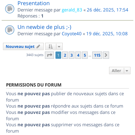
Presentation
Dernier message par
gerald_83
«
26 déc. 2025, 17:54
Réponses :
1
Un newbie de plus ;-)
Dernier message par
Coyote40
«
19 déc. 2025, 10:08
Nouveau sujet
Page
1
sur
115
3443 sujets
1
2
3
4
5
115
Suivant
…
Aller
PERMISSIONS DU FORUM
Vous
ne pouvez pas
publier de nouveaux sujets dans ce
forum
Vous
ne pouvez pas
répondre aux sujets dans ce forum
Vous
ne pouvez pas
modifier vos messages dans ce
forum
Vous
ne pouvez pas
supprimer vos messages dans ce
forum