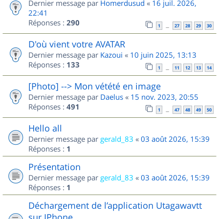
Dernier message par
Homerdusud
«
16 juil. 2026,
22:41
Réponses :
290
1
27
28
29
30
…
D'où vient votre AVATAR
Dernier message par
Kazoui
«
10 juin 2025, 13:13
Réponses :
133
1
11
12
13
14
…
[Photo] --> Mon vétété en image
Dernier message par
Daelus
«
15 nov. 2023, 20:55
Réponses :
491
1
47
48
49
50
…
Hello all
Dernier message par
gerald_83
«
03 août 2026, 15:39
Réponses :
1
Présentation
Dernier message par
gerald_83
«
03 août 2026, 15:39
Réponses :
1
Déchargement de l’application Utagawavtt
sur IPhone.