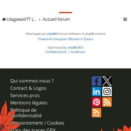
UtagawaVTT (Randos VTT et VTTAE avec traces GPS)
Accueil forum
Développé par
phpBB
® Forum Software © phpBB Limited
Traduction française officielle
©
Qiaeru
Optimized by:
phpBB SEO
Confidentialité
|
Conditions
Qui sommes-nous ?
Contact & Logos
Services pros
Mentions légales
Politique de
confidentialité
Consentement / Cookies
Stats des traces GPX