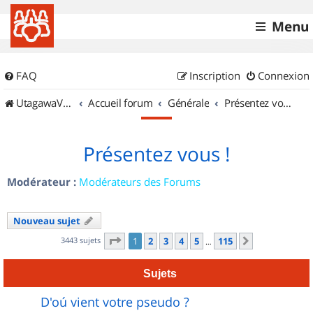
Menu
FAQ
Inscription
Connexion
UtagawaVTT (Randos VTT et VTTAE avec traces GPS)
Accueil forum
Générale
Présentez vous !
Présentez vous !
Modérateur :
Modérateurs des Forums
Nouveau sujet
Page
1
sur
115
3443 sujets
1
2
3
4
5
115
Suivant
…
Sujets
D'oú vient votre pseudo ?