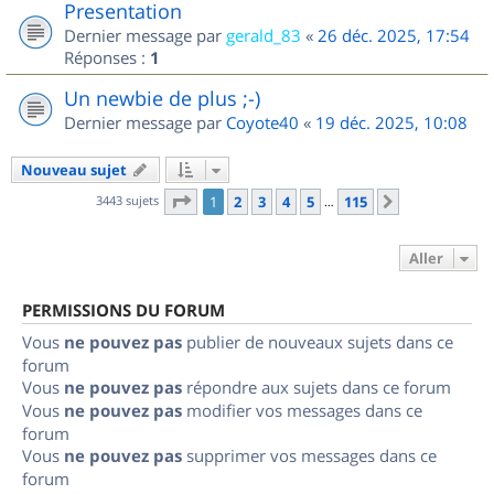
Presentation
Dernier message par
gerald_83
«
26 déc. 2025, 17:54
Réponses :
1
Un newbie de plus ;-)
Dernier message par
Coyote40
«
19 déc. 2025, 10:08
Nouveau sujet
Page
1
sur
115
3443 sujets
1
2
3
4
5
115
Suivant
…
Aller
PERMISSIONS DU FORUM
Vous
ne pouvez pas
publier de nouveaux sujets dans ce
forum
Vous
ne pouvez pas
répondre aux sujets dans ce forum
Vous
ne pouvez pas
modifier vos messages dans ce
forum
Vous
ne pouvez pas
supprimer vos messages dans ce
forum