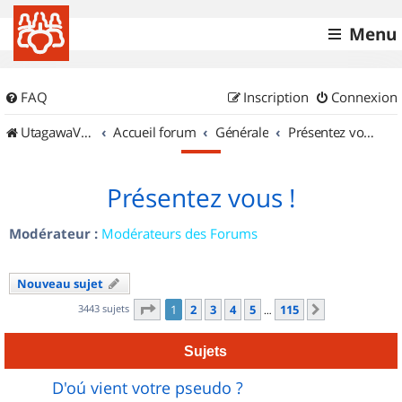
Menu
FAQ
Inscription
Connexion
UtagawaVTT (Randos VTT et VTTAE avec traces GPS)
Accueil forum
Générale
Présentez vous !
Présentez vous !
Modérateur :
Modérateurs des Forums
Nouveau sujet
Page
1
sur
115
3443 sujets
1
2
3
4
5
115
Suivant
…
Sujets
D'oú vient votre pseudo ?