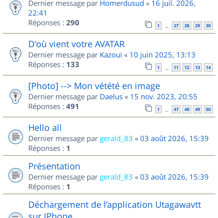
Dernier message par
Homerdusud
«
16 juil. 2026,
22:41
Réponses :
290
1
27
28
29
30
…
D'où vient votre AVATAR
Dernier message par
Kazoui
«
10 juin 2025, 13:13
Réponses :
133
1
11
12
13
14
…
[Photo] --> Mon vétété en image
Dernier message par
Daelus
«
15 nov. 2023, 20:55
Réponses :
491
1
47
48
49
50
…
Hello all
Dernier message par
gerald_83
«
03 août 2026, 15:39
Réponses :
1
Présentation
Dernier message par
gerald_83
«
03 août 2026, 15:39
Réponses :
1
Déchargement de l’application Utagawavtt
sur IPhone.