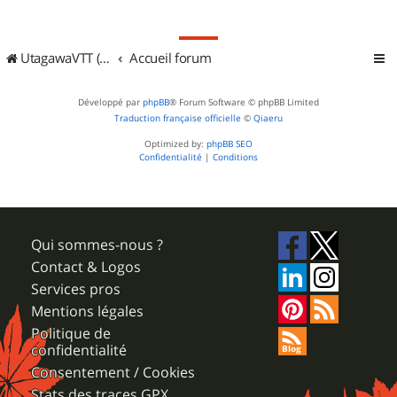
UtagawaVTT (Randos VTT et VTTAE avec traces GPS)
Accueil forum
Développé par
phpBB
® Forum Software © phpBB Limited
Traduction française officielle
©
Qiaeru
Optimized by:
phpBB SEO
Confidentialité
|
Conditions
Qui sommes-nous ?
Contact & Logos
Services pros
Mentions légales
Politique de
confidentialité
Consentement / Cookies
Stats des traces GPX