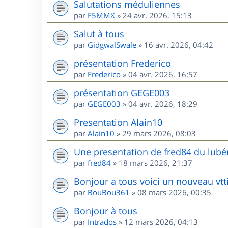
Salutations méduliennes
par
F5MMX
»
24 avr. 2026, 15:13
Salut à tous
par
GidgwalSwale
»
16 avr. 2026, 04:42
présentation Frederico
par
Frederico
»
04 avr. 2026, 16:57
présentation GEGE003
par
GEGE003
»
04 avr. 2026, 18:29
Presentation Alain10
par
Alain10
»
29 mars 2026, 08:03
Une presentation de fred84 du lubé
par
fred84
»
18 mars 2026, 21:37
Bonjour a tous voici un nouveau vtt
par
BouBou361
»
08 mars 2026, 00:35
Bonjour à tous
par
Intrados
»
12 mars 2026, 04:13