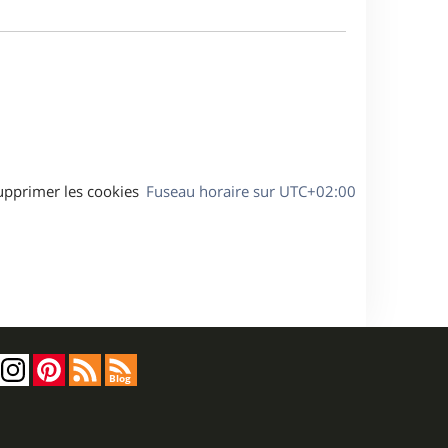
m
s
e
e
a
s
g
s
e
a
g
e
upprimer les cookies
Fuseau horaire sur
UTC+02:00