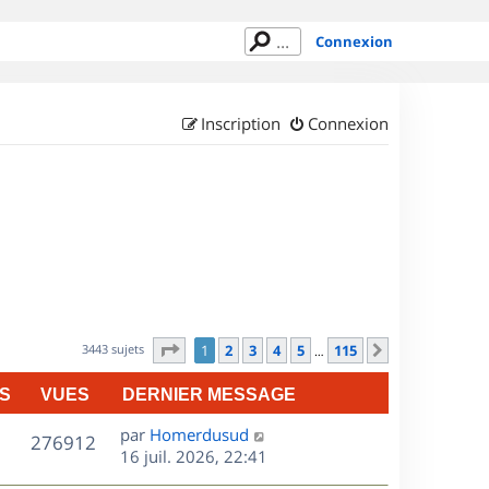
Connexion
Inscription
Connexion
Page
1
sur
115
3443 sujets
1
2
3
4
5
115
Suivant
…
S
VUES
DERNIER MESSAGE
D
par
Homerdusud
V
276912
e
16 juil. 2026, 22:41
r
u