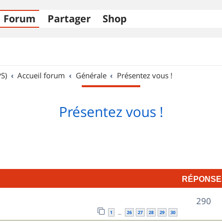
Forum
Partager
Shop
S)
Accueil forum
Générale
Présentez vous !
Présentez vous !
RÉPONSE
R
290
1
26
27
28
29
30
…
é