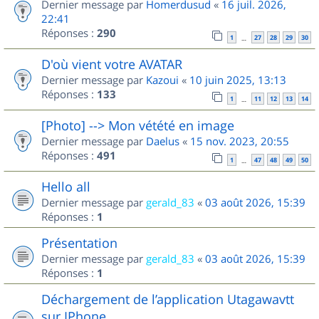
Dernier message par
Homerdusud
«
16 juil. 2026,
22:41
Réponses :
290
1
27
28
29
30
…
D'où vient votre AVATAR
Dernier message par
Kazoui
«
10 juin 2025, 13:13
Réponses :
133
1
11
12
13
14
…
[Photo] --> Mon vétété en image
Dernier message par
Daelus
«
15 nov. 2023, 20:55
Réponses :
491
1
47
48
49
50
…
Hello all
Dernier message par
gerald_83
«
03 août 2026, 15:39
Réponses :
1
Présentation
Dernier message par
gerald_83
«
03 août 2026, 15:39
Réponses :
1
Déchargement de l’application Utagawavtt
sur IPhone.