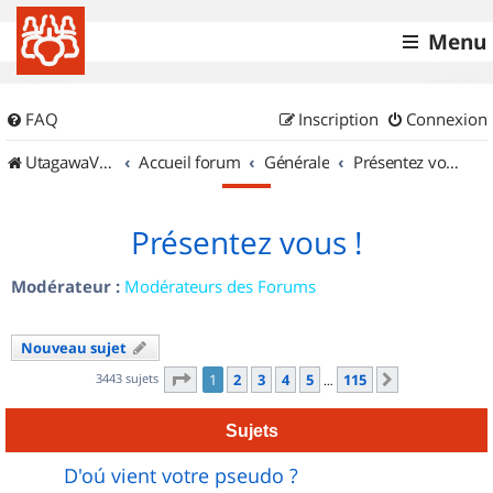
Menu
FAQ
Inscription
Connexion
UtagawaVTT (Randos VTT et VTTAE avec traces GPS)
Accueil forum
Générale
Présentez vous !
Présentez vous !
Modérateur :
Modérateurs des Forums
Nouveau sujet
Page
1
sur
115
3443 sujets
1
2
3
4
5
115
Suivant
…
Sujets
D'oú vient votre pseudo ?