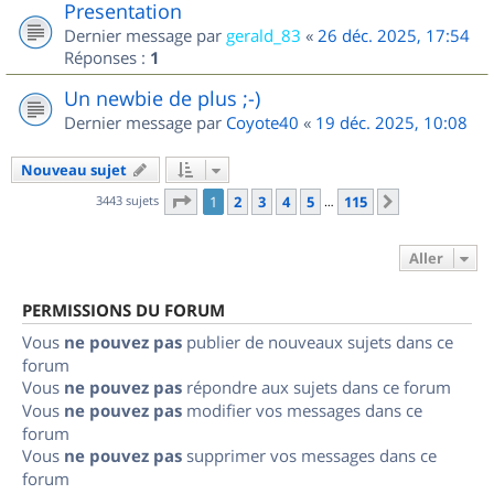
Presentation
Dernier message par
gerald_83
«
26 déc. 2025, 17:54
Réponses :
1
Un newbie de plus ;-)
Dernier message par
Coyote40
«
19 déc. 2025, 10:08
Nouveau sujet
Page
1
sur
115
3443 sujets
1
2
3
4
5
115
Suivant
…
Aller
PERMISSIONS DU FORUM
Vous
ne pouvez pas
publier de nouveaux sujets dans ce
forum
Vous
ne pouvez pas
répondre aux sujets dans ce forum
Vous
ne pouvez pas
modifier vos messages dans ce
forum
Vous
ne pouvez pas
supprimer vos messages dans ce
forum