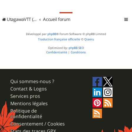
UtagawaVTT (Randos VTT et VTTAE avec traces GPS)
Accueil forum
Développé par
phpBB
® Forum Software © phpBB Limited
Traduction française officielle
©
Qiaeru
Optimized by:
phpBB SEO
Confidentialité
|
Conditions
Qui sommes-nous ?
Contact & Logos
Services pros
Mentions légales
Politique de
confidentialité
Consentement / Cookies
Stats des traces GPX