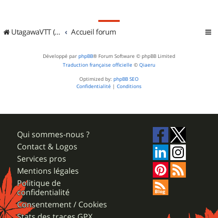
UtagawaVTT (Randos VTT et VTTAE avec traces GPS)
Accueil forum
Développé par
phpBB
® Forum Software © phpBB Limited
Traduction française officielle
©
Qiaeru
Optimized by:
phpBB SEO
Confidentialité
|
Conditions
Qui sommes-nous ?
Contact & Logos
Services pros
Mentions légales
Politique de
confidentialité
Consentement / Cookies
Stats des traces GPX