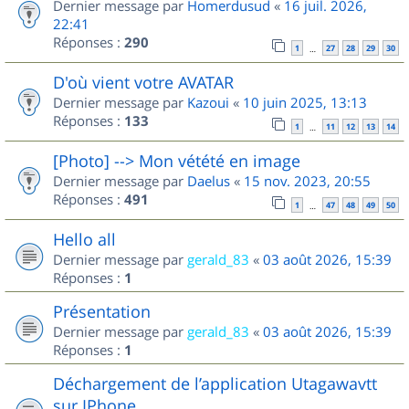
Dernier message par
Homerdusud
«
16 juil. 2026,
22:41
Réponses :
290
1
27
28
29
30
…
D'où vient votre AVATAR
Dernier message par
Kazoui
«
10 juin 2025, 13:13
Réponses :
133
1
11
12
13
14
…
[Photo] --> Mon vétété en image
Dernier message par
Daelus
«
15 nov. 2023, 20:55
Réponses :
491
1
47
48
49
50
…
Hello all
Dernier message par
gerald_83
«
03 août 2026, 15:39
Réponses :
1
Présentation
Dernier message par
gerald_83
«
03 août 2026, 15:39
Réponses :
1
Déchargement de l’application Utagawavtt
sur IPhone.