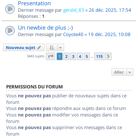
Presentation
Dernier message par
gerald_83
«
26 déc. 2025, 17:54
Réponses :
1
Un newbie de plus ;-)
Dernier message par
Coyote40
«
19 déc. 2025, 10:08
Nouveau sujet
Page
1
sur
115
3443 sujets
1
2
3
4
5
115
Suivant
…
Aller
PERMISSIONS DU FORUM
Vous
ne pouvez pas
publier de nouveaux sujets dans ce
forum
Vous
ne pouvez pas
répondre aux sujets dans ce forum
Vous
ne pouvez pas
modifier vos messages dans ce
forum
Vous
ne pouvez pas
supprimer vos messages dans ce
forum