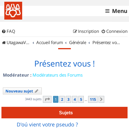
Menu
FAQ
Inscription
Connexion
UtagawaVTT (Randos VTT et VTTAE avec traces GPS)
Accueil forum
Générale
Présentez vous !
Présentez vous !
Modérateur :
Modérateurs des Forums
Nouveau sujet
Page
1
sur
115
3443 sujets
1
2
3
4
5
115
Suivant
…
Sujets
D'oú vient votre pseudo ?