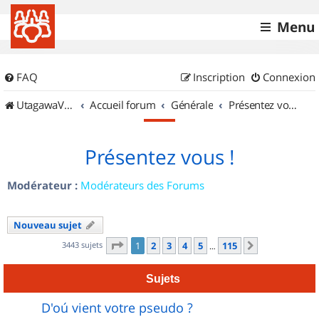
Menu
FAQ
Inscription
Connexion
UtagawaVTT (Randos VTT et VTTAE avec traces GPS)
Accueil forum
Générale
Présentez vous !
Présentez vous !
Modérateur :
Modérateurs des Forums
Nouveau sujet
Page
1
sur
115
3443 sujets
1
2
3
4
5
115
Suivant
…
Sujets
D'oú vient votre pseudo ?