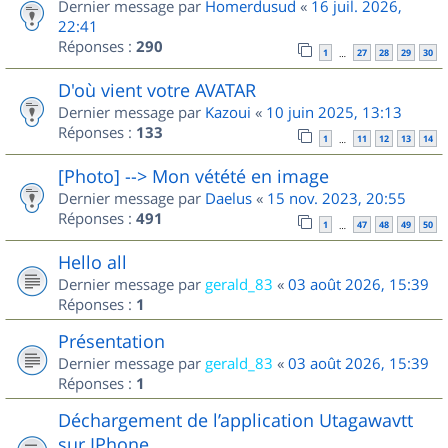
Dernier message par
Homerdusud
«
16 juil. 2026,
22:41
Réponses :
290
1
27
28
29
30
…
D'où vient votre AVATAR
Dernier message par
Kazoui
«
10 juin 2025, 13:13
Réponses :
133
1
11
12
13
14
…
[Photo] --> Mon vétété en image
Dernier message par
Daelus
«
15 nov. 2023, 20:55
Réponses :
491
1
47
48
49
50
…
Hello all
Dernier message par
gerald_83
«
03 août 2026, 15:39
Réponses :
1
Présentation
Dernier message par
gerald_83
«
03 août 2026, 15:39
Réponses :
1
Déchargement de l’application Utagawavtt
sur IPhone.