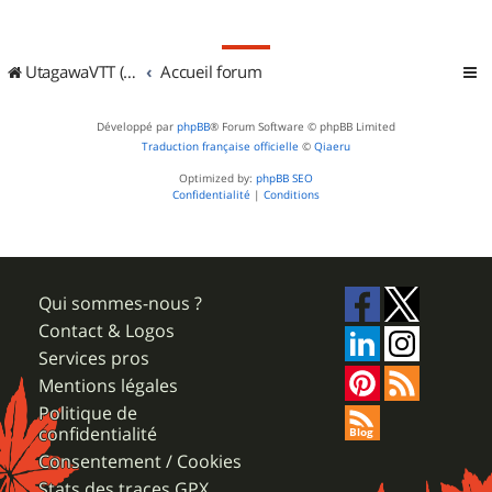
UtagawaVTT (Randos VTT et VTTAE avec traces GPS)
Accueil forum
Développé par
phpBB
® Forum Software © phpBB Limited
Traduction française officielle
©
Qiaeru
Optimized by:
phpBB SEO
Confidentialité
|
Conditions
Qui sommes-nous ?
Contact & Logos
Services pros
Mentions légales
Politique de
confidentialité
Consentement / Cookies
Stats des traces GPX