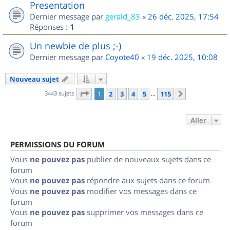
Presentation
Dernier message par
gerald_83
«
26 déc. 2025, 17:54
Réponses :
1
Un newbie de plus ;-)
Dernier message par
Coyote40
«
19 déc. 2025, 10:08
Nouveau sujet
Page
1
sur
115
3443 sujets
1
2
3
4
5
115
Suivant
…
Aller
PERMISSIONS DU FORUM
Vous
ne pouvez pas
publier de nouveaux sujets dans ce
forum
Vous
ne pouvez pas
répondre aux sujets dans ce forum
Vous
ne pouvez pas
modifier vos messages dans ce
forum
Vous
ne pouvez pas
supprimer vos messages dans ce
forum