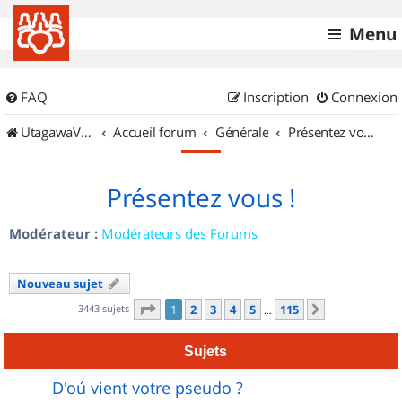
Menu
FAQ
Inscription
Connexion
UtagawaVTT (Randos VTT et VTTAE avec traces GPS)
Accueil forum
Générale
Présentez vous !
Présentez vous !
Modérateur :
Modérateurs des Forums
Nouveau sujet
Page
1
sur
115
3443 sujets
1
2
3
4
5
115
Suivant
…
Sujets
D'oú vient votre pseudo ?