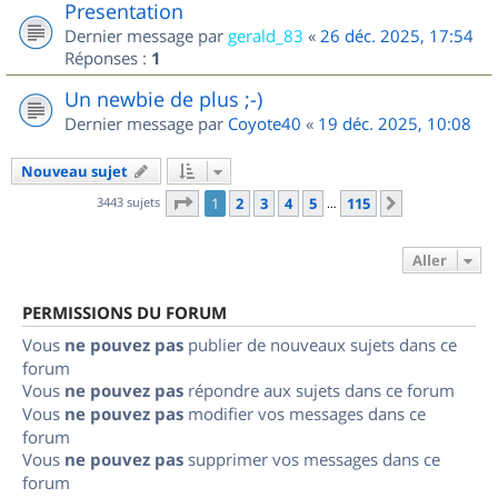
Presentation
Dernier message par
gerald_83
«
26 déc. 2025, 17:54
Réponses :
1
Un newbie de plus ;-)
Dernier message par
Coyote40
«
19 déc. 2025, 10:08
Nouveau sujet
Page
1
sur
115
3443 sujets
1
2
3
4
5
115
Suivant
…
Aller
PERMISSIONS DU FORUM
Vous
ne pouvez pas
publier de nouveaux sujets dans ce
forum
Vous
ne pouvez pas
répondre aux sujets dans ce forum
Vous
ne pouvez pas
modifier vos messages dans ce
forum
Vous
ne pouvez pas
supprimer vos messages dans ce
forum