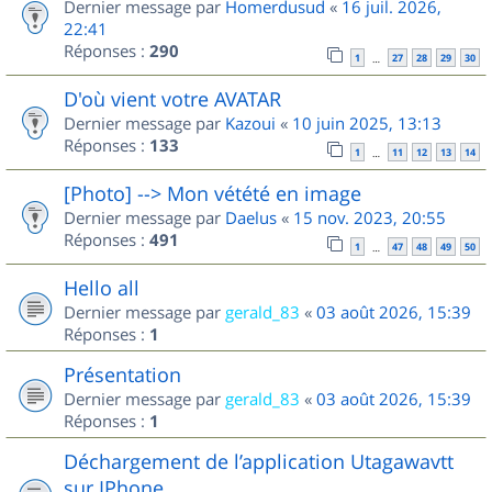
Dernier message par
Homerdusud
«
16 juil. 2026,
22:41
Réponses :
290
1
27
28
29
30
…
D'où vient votre AVATAR
Dernier message par
Kazoui
«
10 juin 2025, 13:13
Réponses :
133
1
11
12
13
14
…
[Photo] --> Mon vétété en image
Dernier message par
Daelus
«
15 nov. 2023, 20:55
Réponses :
491
1
47
48
49
50
…
Hello all
Dernier message par
gerald_83
«
03 août 2026, 15:39
Réponses :
1
Présentation
Dernier message par
gerald_83
«
03 août 2026, 15:39
Réponses :
1
Déchargement de l’application Utagawavtt
sur IPhone.