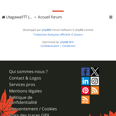
UtagawaVTT (Randos VTT et VTTAE avec traces GPS)
Accueil forum
Développé par
phpBB
® Forum Software © phpBB Limited
Traduction française officielle
©
Qiaeru
Optimized by:
phpBB SEO
Confidentialité
|
Conditions
Qui sommes-nous ?
Contact & Logos
Services pros
Mentions légales
Politique de
confidentialité
Consentement / Cookies
Stats des traces GPX