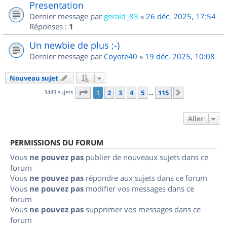
Presentation
Dernier message par
gerald_83
«
26 déc. 2025, 17:54
Réponses :
1
Un newbie de plus ;-)
Dernier message par
Coyote40
«
19 déc. 2025, 10:08
Nouveau sujet
Page
1
sur
115
3443 sujets
1
2
3
4
5
115
Suivant
…
Aller
PERMISSIONS DU FORUM
Vous
ne pouvez pas
publier de nouveaux sujets dans ce
forum
Vous
ne pouvez pas
répondre aux sujets dans ce forum
Vous
ne pouvez pas
modifier vos messages dans ce
forum
Vous
ne pouvez pas
supprimer vos messages dans ce
forum