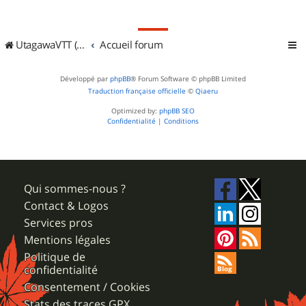
UtagawaVTT (Randos VTT et VTTAE avec traces GPS)
Accueil forum
Développé par
phpBB
® Forum Software © phpBB Limited
Traduction française officielle
©
Qiaeru
Optimized by:
phpBB SEO
Confidentialité
|
Conditions
Qui sommes-nous ?
Contact & Logos
Services pros
Mentions légales
Politique de
confidentialité
Consentement / Cookies
Stats des traces GPX