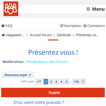
Menu
FAQ
Inscription
Connexion
UtagawaVTT (Randos VTT et VTTAE avec traces GPS)
Accueil forum
Générale
Présentez vous !
Présentez vous !
Modérateur :
Modérateurs des Forums
Nouveau sujet
Page
1
sur
115
3443 sujets
1
2
3
4
5
115
Suivant
…
Sujets
D'oú vient votre pseudo ?