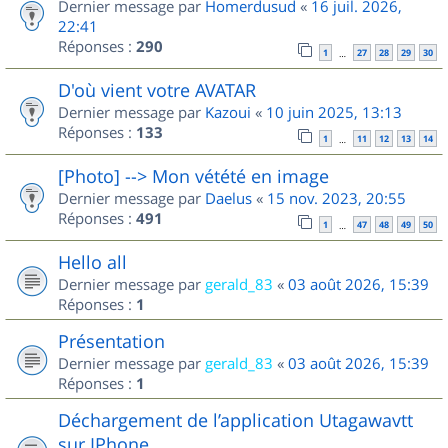
Dernier message par
Homerdusud
«
16 juil. 2026,
22:41
Réponses :
290
1
27
28
29
30
…
D'où vient votre AVATAR
Dernier message par
Kazoui
«
10 juin 2025, 13:13
Réponses :
133
1
11
12
13
14
…
[Photo] --> Mon vétété en image
Dernier message par
Daelus
«
15 nov. 2023, 20:55
Réponses :
491
1
47
48
49
50
…
Hello all
Dernier message par
gerald_83
«
03 août 2026, 15:39
Réponses :
1
Présentation
Dernier message par
gerald_83
«
03 août 2026, 15:39
Réponses :
1
Déchargement de l’application Utagawavtt
sur IPhone.