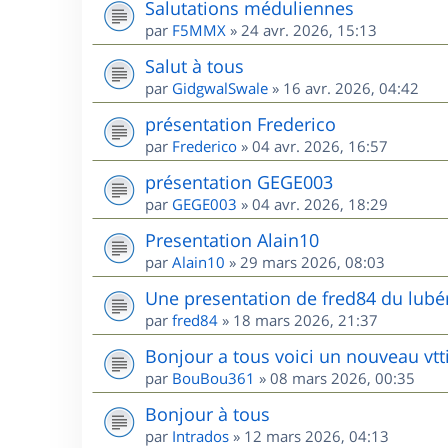
Salutations méduliennes
par
F5MMX
»
24 avr. 2026, 15:13
Salut à tous
par
GidgwalSwale
»
16 avr. 2026, 04:42
présentation Frederico
par
Frederico
»
04 avr. 2026, 16:57
présentation GEGE003
par
GEGE003
»
04 avr. 2026, 18:29
Presentation Alain10
par
Alain10
»
29 mars 2026, 08:03
Une presentation de fred84 du lubé
par
fred84
»
18 mars 2026, 21:37
Bonjour a tous voici un nouveau vtt
par
BouBou361
»
08 mars 2026, 00:35
Bonjour à tous
par
Intrados
»
12 mars 2026, 04:13