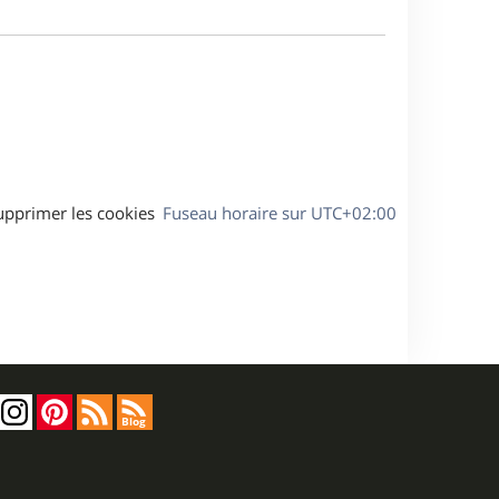
m
s
e
e
a
s
g
s
e
a
g
e
upprimer les cookies
Fuseau horaire sur
UTC+02:00