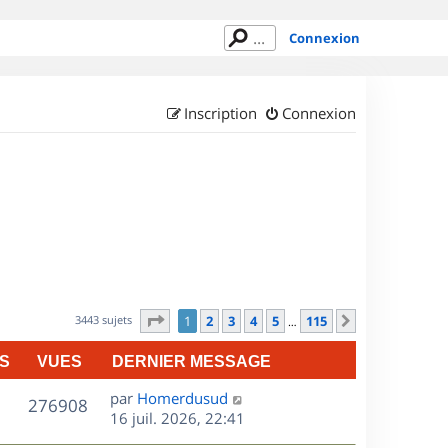
Connexion
Inscription
Connexion
Page
1
sur
115
3443 sujets
1
2
3
4
5
115
Suivant
…
S
VUES
DERNIER MESSAGE
D
par
Homerdusud
V
276908
e
16 juil. 2026, 22:41
r
u