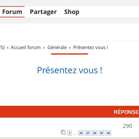
Forum
Partager
Shop
S)
Accueil forum
Générale
Présentez vous !
Présentez vous !
RÉPONSE
R
290
1
26
27
28
29
30
…
é