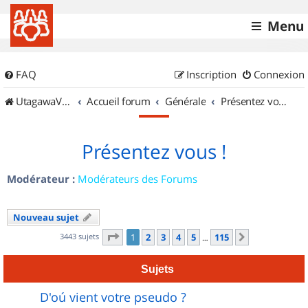
Menu
FAQ
Inscription
Connexion
UtagawaVTT (Randos VTT et VTTAE avec traces GPS)
Accueil forum
Générale
Présentez vous !
Présentez vous !
Modérateur :
Modérateurs des Forums
Nouveau sujet
Page
1
sur
115
3443 sujets
1
2
3
4
5
115
Suivant
…
Sujets
D'oú vient votre pseudo ?