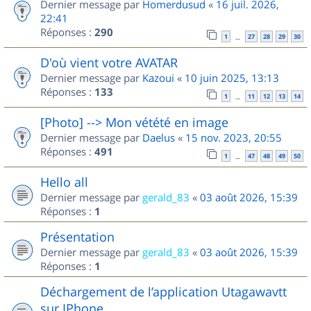
Dernier message par
Homerdusud
«
16 juil. 2026,
22:41
Réponses :
290
1
27
28
29
30
…
D'où vient votre AVATAR
Dernier message par
Kazoui
«
10 juin 2025, 13:13
Réponses :
133
1
11
12
13
14
…
[Photo] --> Mon vétété en image
Dernier message par
Daelus
«
15 nov. 2023, 20:55
Réponses :
491
1
47
48
49
50
…
Hello all
Dernier message par
gerald_83
«
03 août 2026, 15:39
Réponses :
1
Présentation
Dernier message par
gerald_83
«
03 août 2026, 15:39
Réponses :
1
Déchargement de l’application Utagawavtt
sur IPhone.