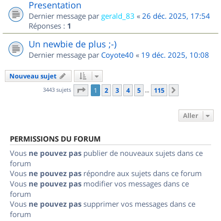
Presentation
Dernier message par
gerald_83
«
26 déc. 2025, 17:54
Réponses :
1
Un newbie de plus ;-)
Dernier message par
Coyote40
«
19 déc. 2025, 10:08
Nouveau sujet
Page
1
sur
115
3443 sujets
1
2
3
4
5
115
Suivant
…
Aller
PERMISSIONS DU FORUM
Vous
ne pouvez pas
publier de nouveaux sujets dans ce
forum
Vous
ne pouvez pas
répondre aux sujets dans ce forum
Vous
ne pouvez pas
modifier vos messages dans ce
forum
Vous
ne pouvez pas
supprimer vos messages dans ce
forum