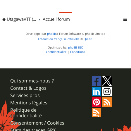
UtagawaVTT (Randos VTT et VTTAE avec traces GPS)
Accueil forum
Développé par
phpBB
® Forum Software © phpBB Limited
Traduction française officielle
©
Qiaeru
Optimized by:
phpBB SEO
Confidentialité
|
Conditions
Qui sommes-nous ?
Contact & Logos
Services pros
Mentions légales
Politique de
confidentialité
Consentement / Cookies
Stats des traces GPX