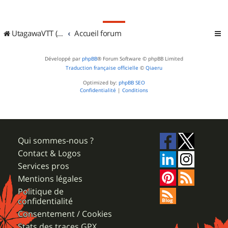
UtagawaVTT (Randos VTT et VTTAE avec traces GPS)
Accueil forum
Développé par
phpBB
® Forum Software © phpBB Limited
Traduction française officielle
©
Qiaeru
Optimized by:
phpBB SEO
Confidentialité
|
Conditions
Qui sommes-nous ?
Contact & Logos
Services pros
Mentions légales
Politique de
confidentialité
Consentement / Cookies
Stats des traces GPX