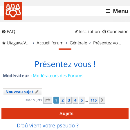
Menu
FAQ
Inscription
Connexion
UtagawaVTT (Randos VTT et VTTAE avec traces GPS)
Accueil forum
Générale
Présentez vous !
Présentez vous !
Modérateur :
Modérateurs des Forums
Nouveau sujet
Page
1
sur
115
3443 sujets
1
2
3
4
5
115
Suivant
…
Sujets
D'oú vient votre pseudo ?