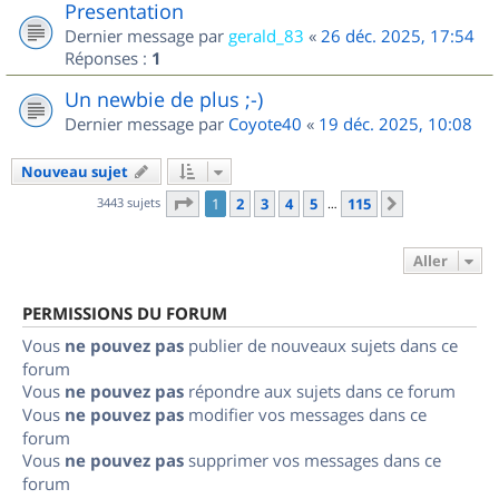
Presentation
Dernier message par
gerald_83
«
26 déc. 2025, 17:54
Réponses :
1
Un newbie de plus ;-)
Dernier message par
Coyote40
«
19 déc. 2025, 10:08
Nouveau sujet
Page
1
sur
115
3443 sujets
1
2
3
4
5
115
Suivant
…
Aller
PERMISSIONS DU FORUM
Vous
ne pouvez pas
publier de nouveaux sujets dans ce
forum
Vous
ne pouvez pas
répondre aux sujets dans ce forum
Vous
ne pouvez pas
modifier vos messages dans ce
forum
Vous
ne pouvez pas
supprimer vos messages dans ce
forum