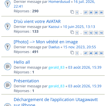
Dernier message par
Homerdusud
«
16 juil. 2026,
22:41
Réponses :
290
1
27
28
29
30
…
D'où vient votre AVATAR
Dernier message par
Kazoui
«
10 juin 2025, 13:13
Réponses :
133
1
11
12
13
14
…
[Photo] --> Mon vétété en image
Dernier message par
Daelus
«
15 nov. 2023, 20:55
Réponses :
491
1
47
48
49
50
…
Hello all
Dernier message par
gerald_83
«
03 août 2026, 15:39
Réponses :
1
Présentation
Dernier message par
gerald_83
«
03 août 2026, 15:39
Réponses :
1
Déchargement de l’application Utagawavtt
sur IPhone.