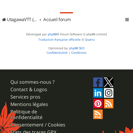
UtagawaVTT (Randos VTT et VTTAE avec traces GPS)
Accueil forum
Développé par
phpBB
® Forum Software © phpBB Limited
Traduction française officielle
©
Qiaeru
Optimized by:
phpBB SEO
Confidentialité
|
Conditions
Qui sommes-nous ?
Contact & Logos
Services pros
Mentions légales
Politique de
confidentialité
Consentement / Cookies
Stats des traces GPX