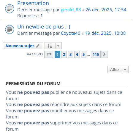
Presentation
Dernier message par
gerald_83
«
26 déc. 2025, 17:54
Réponses :
1
Un newbie de plus ;-)
Dernier message par
Coyote40
«
19 déc. 2025, 10:08
Nouveau sujet
Page
1
sur
115
3443 sujets
1
2
3
4
5
115
Suivant
…
Aller
PERMISSIONS DU FORUM
Vous
ne pouvez pas
publier de nouveaux sujets dans ce
forum
Vous
ne pouvez pas
répondre aux sujets dans ce forum
Vous
ne pouvez pas
modifier vos messages dans ce
forum
Vous
ne pouvez pas
supprimer vos messages dans ce
forum