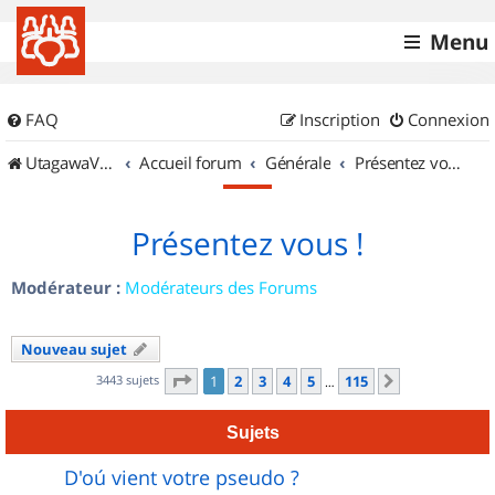
Menu
FAQ
Inscription
Connexion
UtagawaVTT (Randos VTT et VTTAE avec traces GPS)
Accueil forum
Générale
Présentez vous !
Présentez vous !
Modérateur :
Modérateurs des Forums
Nouveau sujet
Page
1
sur
115
3443 sujets
1
2
3
4
5
115
Suivant
…
Sujets
D'oú vient votre pseudo ?