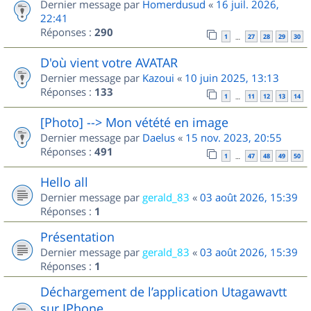
Dernier message par
Homerdusud
«
16 juil. 2026,
22:41
Réponses :
290
1
27
28
29
30
…
D'où vient votre AVATAR
Dernier message par
Kazoui
«
10 juin 2025, 13:13
Réponses :
133
1
11
12
13
14
…
[Photo] --> Mon vétété en image
Dernier message par
Daelus
«
15 nov. 2023, 20:55
Réponses :
491
1
47
48
49
50
…
Hello all
Dernier message par
gerald_83
«
03 août 2026, 15:39
Réponses :
1
Présentation
Dernier message par
gerald_83
«
03 août 2026, 15:39
Réponses :
1
Déchargement de l’application Utagawavtt
sur IPhone.