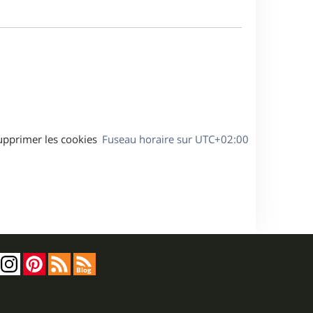
e
m
s
e
a
s
g
s
e
a
g
e
upprimer les cookies
Fuseau horaire sur
UTC+02:00