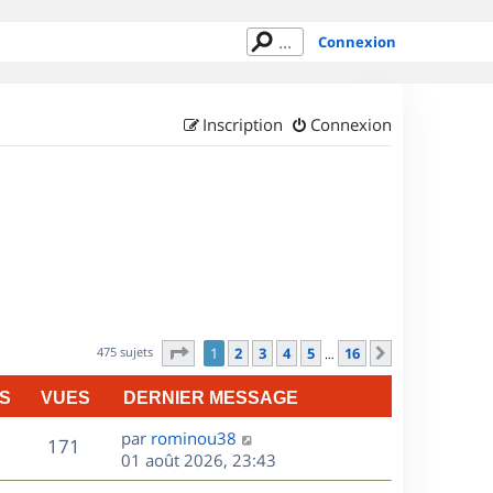
Connexion
Inscription
Connexion
Page
1
sur
16
475 sujets
1
2
3
4
5
16
Suivant
…
S
VUES
DERNIER MESSAGE
D
par
rominou38
V
171
e
01 août 2026, 23:43
r
u