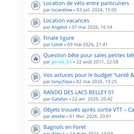
Location de vélo entre particuliers
par
locavelow
»
03 juil. 2024, 15:05
Location vacances
par
Angelot
»
07 mai 2026, 16:54
Finale ligure
par
Lolok
»
09 mai 2026, 21:41
Question bête pour sales petites bê
par
gerald_83
»
22 août 2011, 22:58
Vos astuces pour le budget "santé &
par
tonychipa
»
02 mai 2026, 19:25
RANDO DES LACS BELLEY 01
par
Gatafan
»
22 avr. 2026, 20:42
Objets trouvés après sortie VTT – C
par
alexbe
»
01 févr. 2026, 20:01
Bagnols en Foret
par
dany.1
»
14 mars 2024, 14:03