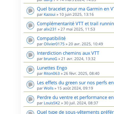
Quel bracelet pour ma Garmin en V
par
Kazoui
»
10 juin 2025, 13:16
Complémentarité VTT et trail runnin
par
alix231
»
27 mai 2025, 11:53
Compatibilité
par
Olivier0175
»
20 avr. 2025, 10:49
Interdiction chemins aux VTT
par
brunoG
»
21 avr. 2024, 13:32
Lunettes Engo
par
Riton063
»
26 févr. 2025, 08:40
Les effets du green sur nos perfs e
par
Wolls
»
15 août 2024, 09:19
Perdre du ventre et performance en
par
Louis5K2
»
30 juil. 2024, 08:37
Quel type de sous-vêtements préfér