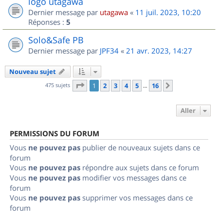
logo utagawa
Dernier message par
utagawa
«
11 juil. 2023, 10:20
Réponses :
5
Solo&Safe PB
Dernier message par
JPF34
«
21 avr. 2023, 14:27
Nouveau sujet
Page
1
sur
16
475 sujets
1
2
3
4
5
16
Suivant
…
Aller
PERMISSIONS DU FORUM
Vous
ne pouvez pas
publier de nouveaux sujets dans ce
forum
Vous
ne pouvez pas
répondre aux sujets dans ce forum
Vous
ne pouvez pas
modifier vos messages dans ce
forum
Vous
ne pouvez pas
supprimer vos messages dans ce
forum