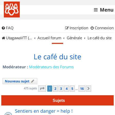
Menu
FAQ
Inscription
Connexion
UtagawaVTT (Randos VTT et VTTAE avec traces GPS)
Accueil forum
Générale
Le café du site
Le café du site
Modérateur :
Modérateurs des Forums
Nouveau sujet
Page
1
sur
16
475 sujets
1
2
3
4
5
16
Suivant
…
Sujets
Sentiers en danger = help !