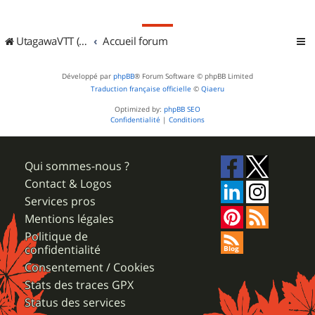
UtagawaVTT (Randos VTT et VTTAE avec traces GPS)
Accueil forum
Développé par
phpBB
® Forum Software © phpBB Limited
Traduction française officielle
©
Qiaeru
Optimized by:
phpBB SEO
Confidentialité
|
Conditions
Qui sommes-nous ?
Contact & Logos
Services pros
Mentions légales
Politique de
confidentialité
Consentement / Cookies
Stats des traces GPX
Status des services