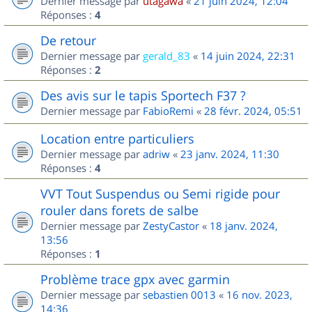
Dernier message par
utagawa
«
21 juin 2024, 12:04
Réponses :
4
De retour
Dernier message par
gerald_83
«
14 juin 2024, 22:31
Réponses :
2
Des avis sur le tapis Sportech F37 ?
Dernier message par
FabioRemi
«
28 févr. 2024, 05:51
Location entre particuliers
Dernier message par
adriw
«
23 janv. 2024, 11:30
Réponses :
4
VVT Tout Suspendus ou Semi rigide pour
rouler dans forets de salbe
Dernier message par
ZestyCastor
«
18 janv. 2024,
13:56
Réponses :
1
Problème trace gpx avec garmin
Dernier message par
sebastien 0013
«
16 nov. 2023,
14:36