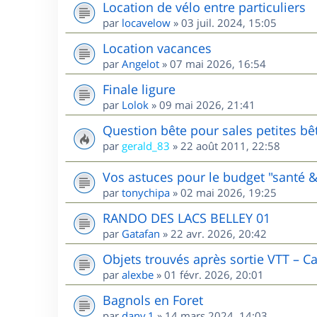
Location de vélo entre particuliers
par
locavelow
»
03 juil. 2024, 15:05
Location vacances
par
Angelot
»
07 mai 2026, 16:54
Finale ligure
par
Lolok
»
09 mai 2026, 21:41
Question bête pour sales petites bê
par
gerald_83
»
22 août 2011, 22:58
Vos astuces pour le budget "santé &
par
tonychipa
»
02 mai 2026, 19:25
RANDO DES LACS BELLEY 01
par
Gatafan
»
22 avr. 2026, 20:42
Objets trouvés après sortie VTT – C
par
alexbe
»
01 févr. 2026, 20:01
Bagnols en Foret
par
dany.1
»
14 mars 2024, 14:03