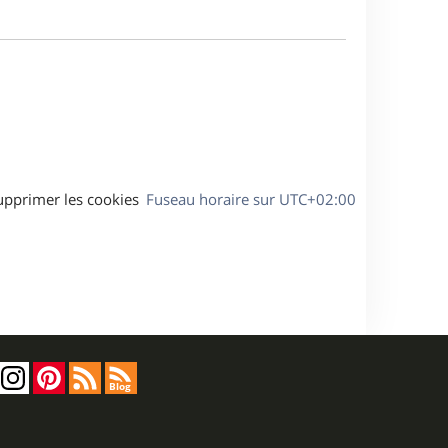
e
m
s
e
a
s
g
s
e
a
g
e
upprimer les cookies
Fuseau horaire sur
UTC+02:00