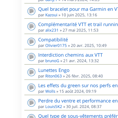
Quel bracelet pour ma Garmin en V
par
Kazoui
»
10 juin 2025, 13:16
Complémentarité VTT et trail runnin
par
alix231
»
27 mai 2025, 11:53
Compatibilité
par
Olivier0175
»
20 avr. 2025, 10:49
Interdiction chemins aux VTT
par
brunoG
»
21 avr. 2024, 13:32
Lunettes Engo
par
Riton063
»
26 févr. 2025, 08:40
Les effets du green sur nos perfs e
par
Wolls
»
15 août 2024, 09:19
Perdre du ventre et performance en
par
Louis5K2
»
30 juil. 2024, 08:37
Quel type de sous-vêtements préfér