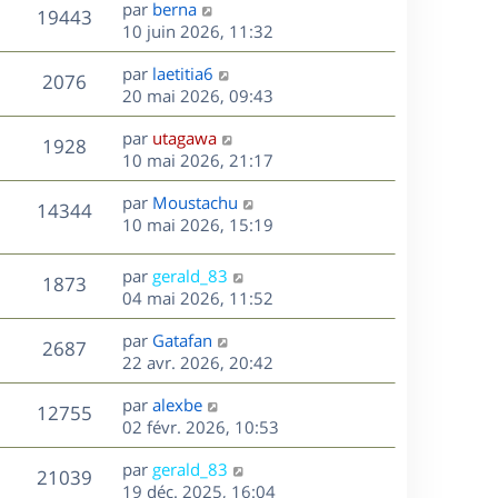
D
par
berna
n
V
19443
e
e
10 juin 2026, 11:32
i
r
u
e
s
D
par
laetitia6
n
r
V
2076
e
e
20 mai 2026, 09:43
i
m
r
u
e
e
s
D
par
utagawa
n
r
V
s
1928
e
e
10 mai 2026, 21:17
i
m
s
r
u
e
e
a
s
D
par
Moustachu
n
r
V
s
14344
g
e
e
10 mai 2026, 15:19
i
m
s
e
r
u
e
e
a
s
n
r
s
D
g
par
gerald_83
V
1873
e
i
m
s
e
e
04 mai 2026, 11:52
e
e
a
r
u
s
r
s
D
g
par
Gatafan
n
V
2687
m
s
e
e
e
22 avr. 2026, 20:42
i
e
a
r
u
e
s
s
D
g
par
alexbe
n
r
V
12755
s
e
e
e
02 févr. 2026, 10:53
i
m
a
r
u
e
e
s
D
g
par
gerald_83
n
r
V
s
21039
e
e
e
19 déc. 2025, 16:04
i
m
s