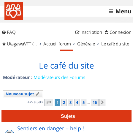
Menu
FAQ
Inscription
Connexion
UtagawaVTT (Randos VTT et VTTAE avec traces GPS)
Accueil forum
Générale
Le café du site
Le café du site
Modérateur :
Modérateurs des Forums
Nouveau sujet
Page
1
sur
16
475 sujets
1
2
3
4
5
16
Suivant
…
Sujets
Sentiers en danger = help !