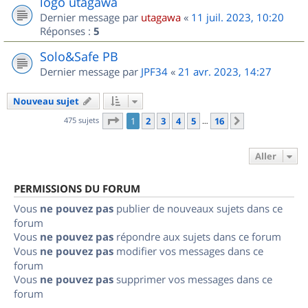
logo utagawa
Dernier message par
utagawa
«
11 juil. 2023, 10:20
Réponses :
5
Solo&Safe PB
Dernier message par
JPF34
«
21 avr. 2023, 14:27
Nouveau sujet
Page
1
sur
16
475 sujets
1
2
3
4
5
16
Suivant
…
Aller
PERMISSIONS DU FORUM
Vous
ne pouvez pas
publier de nouveaux sujets dans ce
forum
Vous
ne pouvez pas
répondre aux sujets dans ce forum
Vous
ne pouvez pas
modifier vos messages dans ce
forum
Vous
ne pouvez pas
supprimer vos messages dans ce
forum