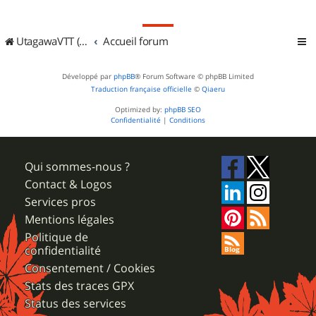
UtagawaVTT (Randos VTT et VTTAE avec traces GPS)
Accueil forum
Développé par
phpBB
® Forum Software © phpBB Limited
Traduction française officielle
©
Qiaeru
Optimized by:
phpBB SEO
Confidentialité
|
Conditions
Qui sommes-nous ?
Contact & Logos
Services pros
Mentions légales
Politique de
confidentialité
Consentement / Cookies
Stats des traces GPX
Status des services