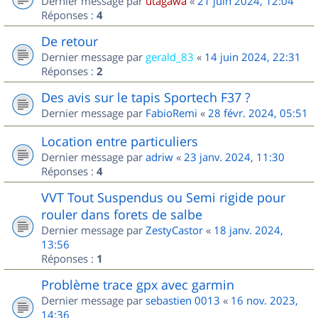
Dernier message par
utagawa
«
21 juin 2024, 12:04
Réponses :
4
De retour
Dernier message par
gerald_83
«
14 juin 2024, 22:31
Réponses :
2
Des avis sur le tapis Sportech F37 ?
Dernier message par
FabioRemi
«
28 févr. 2024, 05:51
Location entre particuliers
Dernier message par
adriw
«
23 janv. 2024, 11:30
Réponses :
4
VVT Tout Suspendus ou Semi rigide pour
rouler dans forets de salbe
Dernier message par
ZestyCastor
«
18 janv. 2024,
13:56
Réponses :
1
Problème trace gpx avec garmin
Dernier message par
sebastien 0013
«
16 nov. 2023,
14:36