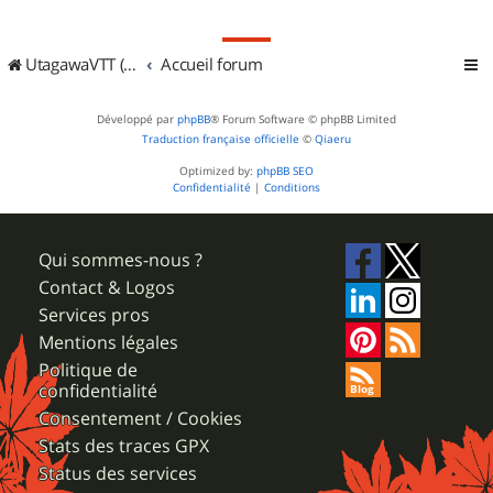
UtagawaVTT (Randos VTT et VTTAE avec traces GPS)
Accueil forum
Développé par
phpBB
® Forum Software © phpBB Limited
Traduction française officielle
©
Qiaeru
Optimized by:
phpBB SEO
Confidentialité
|
Conditions
Qui sommes-nous ?
Contact & Logos
Services pros
Mentions légales
Politique de
confidentialité
Consentement / Cookies
Stats des traces GPX
Status des services