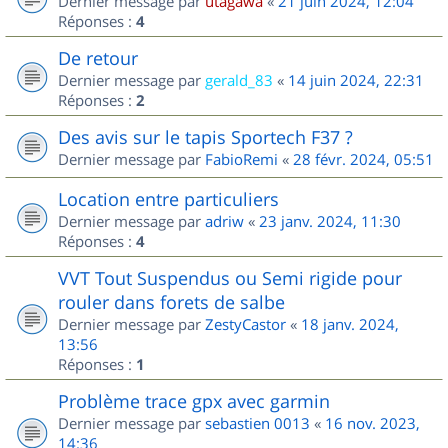
Dernier message par
utagawa
«
21 juin 2024, 12:04
Réponses :
4
De retour
Dernier message par
gerald_83
«
14 juin 2024, 22:31
Réponses :
2
Des avis sur le tapis Sportech F37 ?
Dernier message par
FabioRemi
«
28 févr. 2024, 05:51
Location entre particuliers
Dernier message par
adriw
«
23 janv. 2024, 11:30
Réponses :
4
VVT Tout Suspendus ou Semi rigide pour
rouler dans forets de salbe
Dernier message par
ZestyCastor
«
18 janv. 2024,
13:56
Réponses :
1
Problème trace gpx avec garmin
Dernier message par
sebastien 0013
«
16 nov. 2023,
14:36