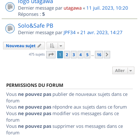
logo utagawa
Dernier message par
utagawa
«
11 juil. 2023, 10:20
Réponses :
5
Solo&Safe PB
Dernier message par
JPF34
«
21 avr. 2023, 14:27
Nouveau sujet
Page
1
sur
16
475 sujets
1
2
3
4
5
16
Suivant
…
Aller
PERMISSIONS DU FORUM
Vous
ne pouvez pas
publier de nouveaux sujets dans ce
forum
Vous
ne pouvez pas
répondre aux sujets dans ce forum
Vous
ne pouvez pas
modifier vos messages dans ce
forum
Vous
ne pouvez pas
supprimer vos messages dans ce
forum