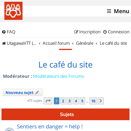
Menu
FAQ
Inscription
Connexion
UtagawaVTT (Randos VTT et VTTAE avec traces GPS)
Accueil forum
Générale
Le café du site
Le café du site
Modérateur :
Modérateurs des Forums
Nouveau sujet
Page
1
sur
16
475 sujets
1
2
3
4
5
16
Suivant
…
Sujets
Sentiers en danger = help !