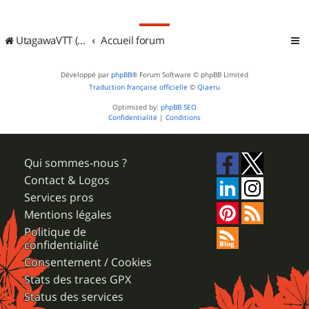
UtagawaVTT (Randos VTT et VTTAE avec traces GPS)
Accueil forum
Développé par
phpBB
® Forum Software © phpBB Limited
Traduction française officielle
©
Qiaeru
Optimized by:
phpBB SEO
Confidentialité
|
Conditions
Qui sommes-nous ?
Contact & Logos
Services pros
Mentions légales
Politique de
confidentialité
Consentement / Cookies
Stats des traces GPX
Status des services