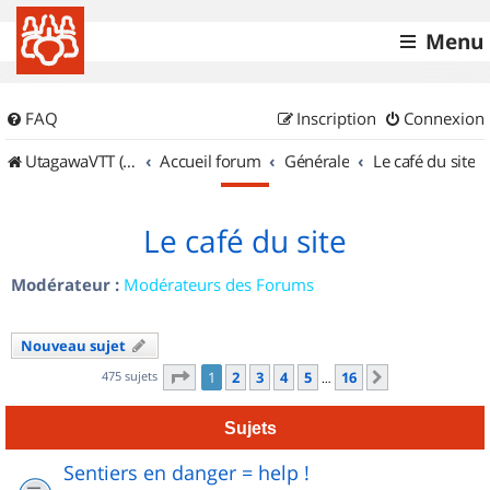
Menu
FAQ
Inscription
Connexion
UtagawaVTT (Randos VTT et VTTAE avec traces GPS)
Accueil forum
Générale
Le café du site
Le café du site
Modérateur :
Modérateurs des Forums
Nouveau sujet
Page
1
sur
16
475 sujets
1
2
3
4
5
16
Suivant
…
Sujets
Sentiers en danger = help !