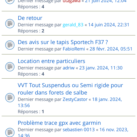
Dernier message par
utagawa
«
21 juin 2024, 12:04
Réponses :
4
De retour
Dernier message par
gerald_83
«
14 juin 2024, 22:31
Réponses :
2
Des avis sur le tapis Sportech F37 ?
Dernier message par
FabioRemi
«
28 févr. 2024, 05:51
Location entre particuliers
Dernier message par
adriw
«
23 janv. 2024, 11:30
Réponses :
4
VVT Tout Suspendus ou Semi rigide pour
rouler dans forets de salbe
Dernier message par
ZestyCastor
«
18 janv. 2024,
13:56
Réponses :
1
Problème trace gpx avec garmin
Dernier message par
sebastien 0013
«
16 nov. 2023,
14:36