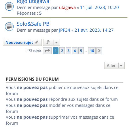
logo utagawa
Dernier message par
utagawa
«
11 juil. 2023, 10:20
Réponses :
5
Solo&Safe PB
Dernier message par
JPF34
«
21 avr. 2023, 14:27
Nouveau sujet
Page
1
sur
16
475 sujets
1
2
3
4
5
16
Suivant
…
Aller
PERMISSIONS DU FORUM
Vous
ne pouvez pas
publier de nouveaux sujets dans ce
forum
Vous
ne pouvez pas
répondre aux sujets dans ce forum
Vous
ne pouvez pas
modifier vos messages dans ce
forum
Vous
ne pouvez pas
supprimer vos messages dans ce
forum