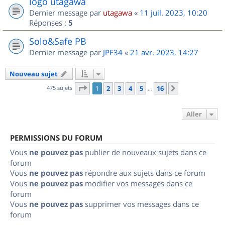
logo utagawa
Dernier message par
utagawa
«
11 juil. 2023, 10:20
Réponses :
5
Solo&Safe PB
Dernier message par
JPF34
«
21 avr. 2023, 14:27
Nouveau sujet
Page
1
sur
16
475 sujets
1
2
3
4
5
16
Suivant
…
Aller
PERMISSIONS DU FORUM
Vous
ne pouvez pas
publier de nouveaux sujets dans ce
forum
Vous
ne pouvez pas
répondre aux sujets dans ce forum
Vous
ne pouvez pas
modifier vos messages dans ce
forum
Vous
ne pouvez pas
supprimer vos messages dans ce
forum