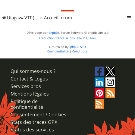
UtagawaVTT (Randos VTT et VTTAE avec traces GPS)
Accueil forum
Développé par
phpBB
® Forum Software © phpBB Limited
Traduction française officielle
©
Qiaeru
Optimized by:
phpBB SEO
Confidentialité
|
Conditions
Qui sommes-nous ?
Contact & Logos
Services pros
Mentions légales
Politique de
confidentialité
Consentement / Cookies
Stats des traces GPX
Status des services