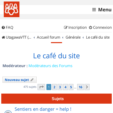
Menu
FAQ
Inscription
Connexion
UtagawaVTT (Randos VTT et VTTAE avec traces GPS)
Accueil forum
Générale
Le café du site
Le café du site
Modérateur :
Modérateurs des Forums
Nouveau sujet
Page
1
sur
16
475 sujets
1
2
3
4
5
16
Suivant
…
Sujets
Sentiers en danger = help !