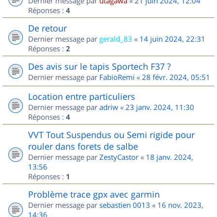
Dernier message par
utagawa
«
21 juin 2024, 12:04
Réponses :
4
De retour
Dernier message par
gerald_83
«
14 juin 2024, 22:31
Réponses :
2
Des avis sur le tapis Sportech F37 ?
Dernier message par
FabioRemi
«
28 févr. 2024, 05:51
Location entre particuliers
Dernier message par
adriw
«
23 janv. 2024, 11:30
Réponses :
4
VVT Tout Suspendus ou Semi rigide pour
rouler dans forets de salbe
Dernier message par
ZestyCastor
«
18 janv. 2024,
13:56
Réponses :
1
Problème trace gpx avec garmin
Dernier message par
sebastien 0013
«
16 nov. 2023,
14:36