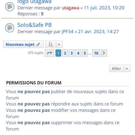
logo utagawa
Dernier message par
utagawa
«
11 juil. 2023, 10:20
Réponses :
5
Solo&Safe PB
Dernier message par
JPF34
«
21 avr. 2023, 14:27
Nouveau sujet
Page
1
sur
16
475 sujets
1
2
3
4
5
16
Suivant
…
Aller
PERMISSIONS DU FORUM
Vous
ne pouvez pas
publier de nouveaux sujets dans ce
forum
Vous
ne pouvez pas
répondre aux sujets dans ce forum
Vous
ne pouvez pas
modifier vos messages dans ce
forum
Vous
ne pouvez pas
supprimer vos messages dans ce
forum