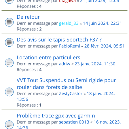
Dernier message par
utagawa
«
21 juin 2024, 12:04
Réponses :
4
De retour
Dernier message par
gerald_83
«
14 juin 2024, 22:31
Réponses :
2
Des avis sur le tapis Sportech F37 ?
Dernier message par
FabioRemi
«
28 févr. 2024, 05:51
Location entre particuliers
Dernier message par
adriw
«
23 janv. 2024, 11:30
Réponses :
4
VVT Tout Suspendus ou Semi rigide pour
rouler dans forets de salbe
Dernier message par
ZestyCastor
«
18 janv. 2024,
13:56
Réponses :
1
Problème trace gpx avec garmin
Dernier message par
sebastien 0013
«
16 nov. 2023,
14:36