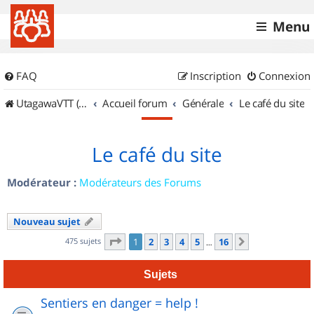
Menu
FAQ
Inscription
Connexion
UtagawaVTT (Randos VTT et VTTAE avec traces GPS)
Accueil forum
Générale
Le café du site
Le café du site
Modérateur :
Modérateurs des Forums
Nouveau sujet
Page
1
sur
16
475 sujets
1
2
3
4
5
16
Suivant
…
Sujets
Sentiers en danger = help !