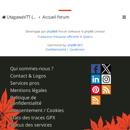
UtagawaVTT (Randos VTT et VTTAE avec traces GPS)
Accueil forum
Développé par
phpBB
® Forum Software © phpBB Limited
Traduction française officielle
©
Qiaeru
Optimized by:
phpBB SEO
Confidentialité
|
Conditions
Qui sommes-nous ?
Contact & Logos
Services pros
Mentions légales
Politique de
confidentialité
Consentement / Cookies
Stats des traces GPX
Status des services