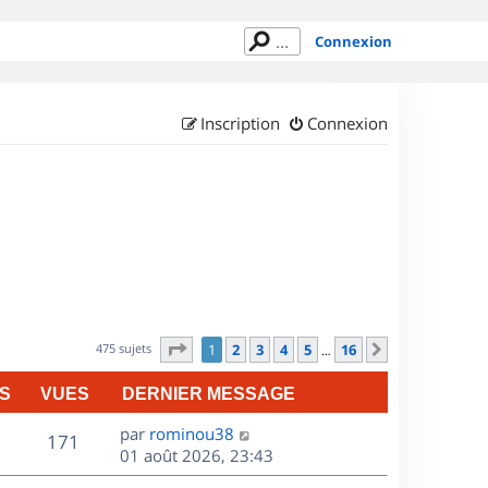
Connexion
Inscription
Connexion
Page
1
sur
16
475 sujets
1
2
3
4
5
16
Suivant
…
S
VUES
DERNIER MESSAGE
D
par
rominou38
V
171
e
01 août 2026, 23:43
r
u