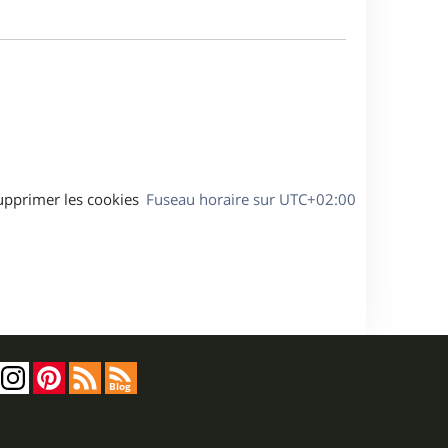
e
m
s
e
a
s
g
s
e
a
g
e
upprimer les cookies
Fuseau horaire sur
UTC+02:00