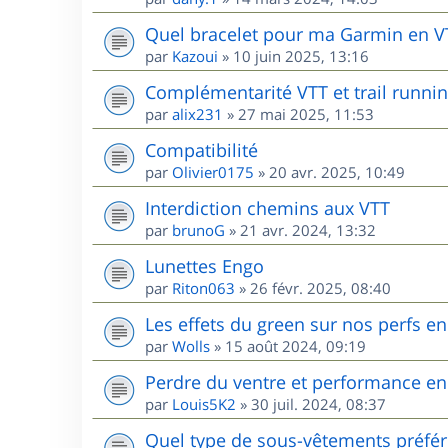
Quel bracelet pour ma Garmin en V
par
Kazoui
»
10 juin 2025, 13:16
Complémentarité VTT et trail runnin
par
alix231
»
27 mai 2025, 11:53
Compatibilité
par
Olivier0175
»
20 avr. 2025, 10:49
Interdiction chemins aux VTT
par
brunoG
»
21 avr. 2024, 13:32
Lunettes Engo
par
Riton063
»
26 févr. 2025, 08:40
Les effets du green sur nos perfs e
par
Wolls
»
15 août 2024, 09:19
Perdre du ventre et performance en
par
Louis5K2
»
30 juil. 2024, 08:37
Quel type de sous-vêtements préfér