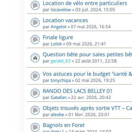
Location de vélo entre particuliers
par
locavelow
»
03 juil. 2024, 15:05
Location vacances
par
Angelot
»
07 mai 2026, 16:54
Finale ligure
par
Lolok
»
09 mai 2026, 21:41
Question bête pour sales petites bê
par
gerald_83
»
22 août 2011, 22:58
Vos astuces pour le budget "santé &
par
tonychipa
»
02 mai 2026, 19:25
RANDO DES LACS BELLEY 01
par
Gatafan
»
22 avr. 2026, 20:42
Objets trouvés après sortie VTT – C
par
alexbe
»
01 févr. 2026, 20:01
Bagnols en Foret
par
dany.1
»
14 mars 2024, 14:03