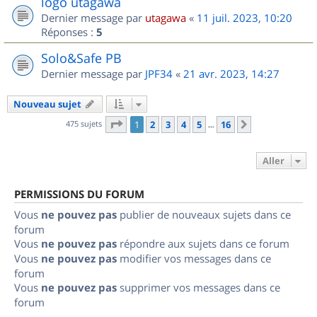
logo utagawa
Dernier message par
utagawa
«
11 juil. 2023, 10:20
Réponses :
5
Solo&Safe PB
Dernier message par
JPF34
«
21 avr. 2023, 14:27
Nouveau sujet
Page
1
sur
16
475 sujets
1
2
3
4
5
16
Suivant
…
Aller
PERMISSIONS DU FORUM
Vous
ne pouvez pas
publier de nouveaux sujets dans ce
forum
Vous
ne pouvez pas
répondre aux sujets dans ce forum
Vous
ne pouvez pas
modifier vos messages dans ce
forum
Vous
ne pouvez pas
supprimer vos messages dans ce
forum