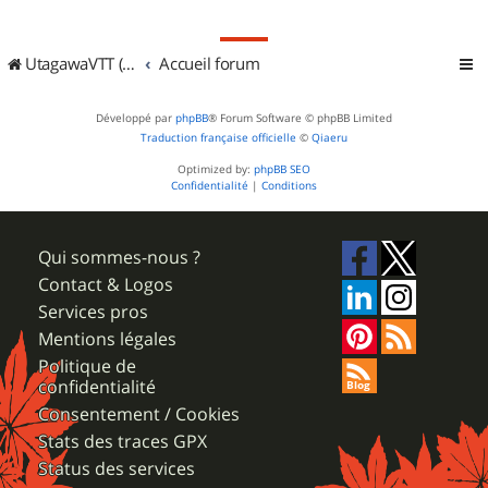
UtagawaVTT (Randos VTT et VTTAE avec traces GPS)
Accueil forum
Développé par
phpBB
® Forum Software © phpBB Limited
Traduction française officielle
©
Qiaeru
Optimized by:
phpBB SEO
Confidentialité
|
Conditions
Qui sommes-nous ?
Contact & Logos
Services pros
Mentions légales
Politique de
confidentialité
Consentement / Cookies
Stats des traces GPX
Status des services