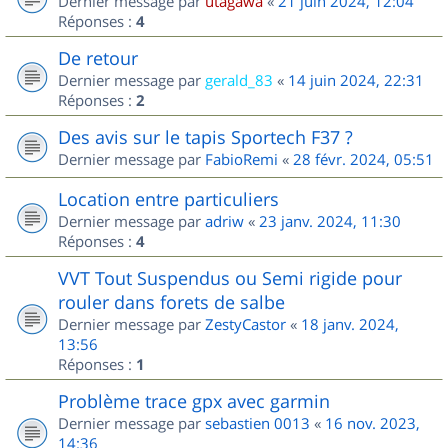
Dernier message par
utagawa
«
21 juin 2024, 12:04
Réponses :
4
De retour
Dernier message par
gerald_83
«
14 juin 2024, 22:31
Réponses :
2
Des avis sur le tapis Sportech F37 ?
Dernier message par
FabioRemi
«
28 févr. 2024, 05:51
Location entre particuliers
Dernier message par
adriw
«
23 janv. 2024, 11:30
Réponses :
4
VVT Tout Suspendus ou Semi rigide pour
rouler dans forets de salbe
Dernier message par
ZestyCastor
«
18 janv. 2024,
13:56
Réponses :
1
Problème trace gpx avec garmin
Dernier message par
sebastien 0013
«
16 nov. 2023,
14:36