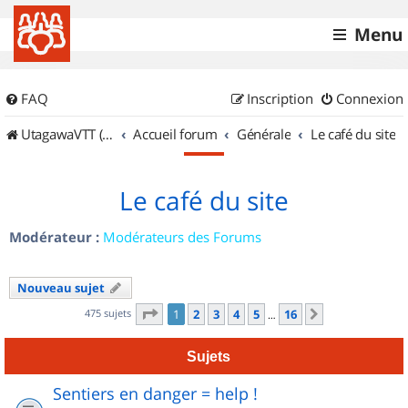
Menu
FAQ
Inscription
Connexion
UtagawaVTT (Randos VTT et VTTAE avec traces GPS)
Accueil forum
Générale
Le café du site
Le café du site
Modérateur :
Modérateurs des Forums
Nouveau sujet
Page
1
sur
16
475 sujets
1
2
3
4
5
16
Suivant
…
Sujets
Sentiers en danger = help !