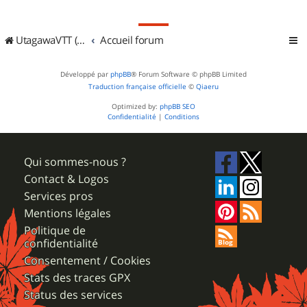
UtagawaVTT (Randos VTT et VTTAE avec traces GPS)
Accueil forum
Développé par
phpBB
® Forum Software © phpBB Limited
Traduction française officielle
©
Qiaeru
Optimized by:
phpBB SEO
Confidentialité
|
Conditions
Qui sommes-nous ?
Contact & Logos
Services pros
Mentions légales
Politique de
confidentialité
Consentement / Cookies
Stats des traces GPX
Status des services