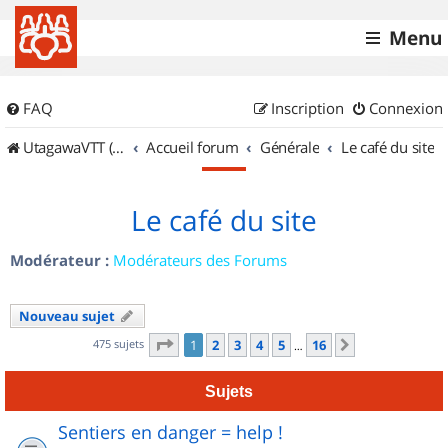
Menu
FAQ
Inscription
Connexion
UtagawaVTT (Randos VTT et VTTAE avec traces GPS)
Accueil forum
Générale
Le café du site
Le café du site
Modérateur :
Modérateurs des Forums
Nouveau sujet
Page
1
sur
16
475 sujets
1
2
3
4
5
16
Suivant
…
Sujets
Sentiers en danger = help !