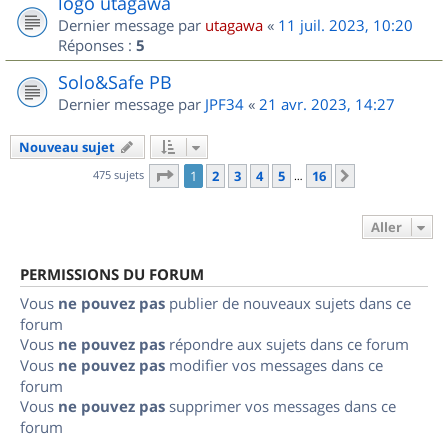
logo utagawa
Dernier message par
utagawa
«
11 juil. 2023, 10:20
Réponses :
5
Solo&Safe PB
Dernier message par
JPF34
«
21 avr. 2023, 14:27
Nouveau sujet
Page
1
sur
16
475 sujets
1
2
3
4
5
16
Suivant
…
Aller
PERMISSIONS DU FORUM
Vous
ne pouvez pas
publier de nouveaux sujets dans ce
forum
Vous
ne pouvez pas
répondre aux sujets dans ce forum
Vous
ne pouvez pas
modifier vos messages dans ce
forum
Vous
ne pouvez pas
supprimer vos messages dans ce
forum