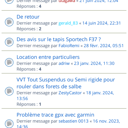
Dernier message par
utagawa
«
21 juin 2024, 12:04
Réponses :
4
De retour
Dernier message par
gerald_83
«
14 juin 2024, 22:31
Réponses :
2
Des avis sur le tapis Sportech F37 ?
Dernier message par
FabioRemi
«
28 févr. 2024, 05:51
Location entre particuliers
Dernier message par
adriw
«
23 janv. 2024, 11:30
Réponses :
4
VVT Tout Suspendus ou Semi rigide pour
rouler dans forets de salbe
Dernier message par
ZestyCastor
«
18 janv. 2024,
13:56
Réponses :
1
Problème trace gpx avec garmin
Dernier message par
sebastien 0013
«
16 nov. 2023,
14:36