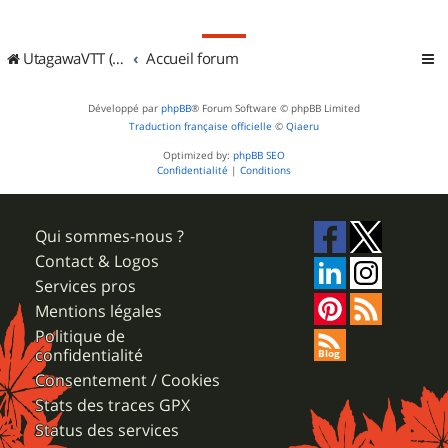
UtagawaVTT (Randos VTT et VTTAE avec traces GPS)
Accueil forum
Développé par
phpBB
® Forum Software © phpBB Limited
Traduction française officielle
©
Qiaeru
Optimized by:
phpBB SEO
Confidentialité
|
Conditions
Qui sommes-nous ?
Contact & Logos
Services pros
Mentions légales
Politique de
confidentialité
Consentement / Cookies
Stats des traces GPX
Status des services