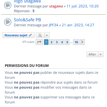
logo utagawa
Dernier message par
utagawa
«
11 juil. 2023, 10:20
Réponses :
5
Solo&Safe PB
Dernier message par
JPF34
«
21 avr. 2023, 14:27
Nouveau sujet
Page
1
sur
16
475 sujets
1
2
3
4
5
16
Suivant
…
Aller
PERMISSIONS DU FORUM
Vous
ne pouvez pas
publier de nouveaux sujets dans ce
forum
Vous
ne pouvez pas
répondre aux sujets dans ce forum
Vous
ne pouvez pas
modifier vos messages dans ce
forum
Vous
ne pouvez pas
supprimer vos messages dans ce
forum