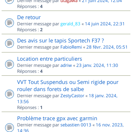
Dernier message par
utagawa
«
21 juin 2024, 12:04
Réponses :
4
De retour
Dernier message par
gerald_83
«
14 juin 2024, 22:31
Réponses :
2
Des avis sur le tapis Sportech F37 ?
Dernier message par
FabioRemi
«
28 févr. 2024, 05:51
Location entre particuliers
Dernier message par
adriw
«
23 janv. 2024, 11:30
Réponses :
4
VVT Tout Suspendus ou Semi rigide pour
rouler dans forets de salbe
Dernier message par
ZestyCastor
«
18 janv. 2024,
13:56
Réponses :
1
Problème trace gpx avec garmin
Dernier message par
sebastien 0013
«
16 nov. 2023,
14:36