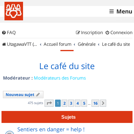
Menu
FAQ
Inscription
Connexion
UtagawaVTT (Randos VTT et VTTAE avec traces GPS)
Accueil forum
Générale
Le café du site
Le café du site
Modérateur :
Modérateurs des Forums
Nouveau sujet
Page
1
sur
16
475 sujets
1
2
3
4
5
16
Suivant
…
Sujets
Sentiers en danger = help !