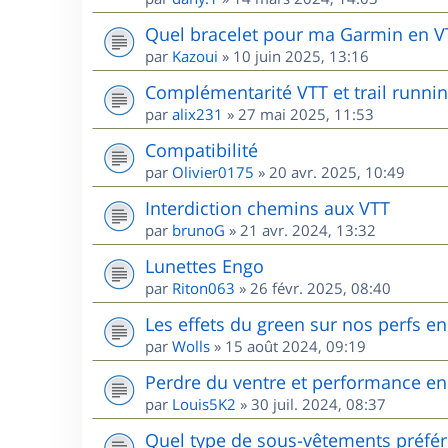
Quel bracelet pour ma Garmin en V
par
Kazoui
»
10 juin 2025, 13:16
Complémentarité VTT et trail runnin
par
alix231
»
27 mai 2025, 11:53
Compatibilité
par
Olivier0175
»
20 avr. 2025, 10:49
Interdiction chemins aux VTT
par
brunoG
»
21 avr. 2024, 13:32
Lunettes Engo
par
Riton063
»
26 févr. 2025, 08:40
Les effets du green sur nos perfs e
par
Wolls
»
15 août 2024, 09:19
Perdre du ventre et performance en
par
Louis5K2
»
30 juil. 2024, 08:37
Quel type de sous-vêtements préfér