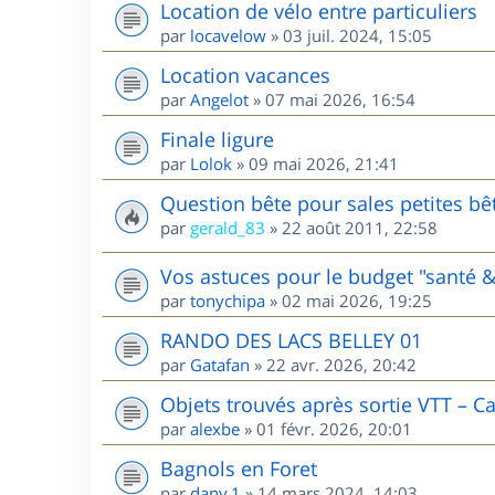
Location de vélo entre particuliers
par
locavelow
»
03 juil. 2024, 15:05
Location vacances
par
Angelot
»
07 mai 2026, 16:54
Finale ligure
par
Lolok
»
09 mai 2026, 21:41
Question bête pour sales petites bê
par
gerald_83
»
22 août 2011, 22:58
Vos astuces pour le budget "santé &
par
tonychipa
»
02 mai 2026, 19:25
RANDO DES LACS BELLEY 01
par
Gatafan
»
22 avr. 2026, 20:42
Objets trouvés après sortie VTT – C
par
alexbe
»
01 févr. 2026, 20:01
Bagnols en Foret
par
dany.1
»
14 mars 2024, 14:03