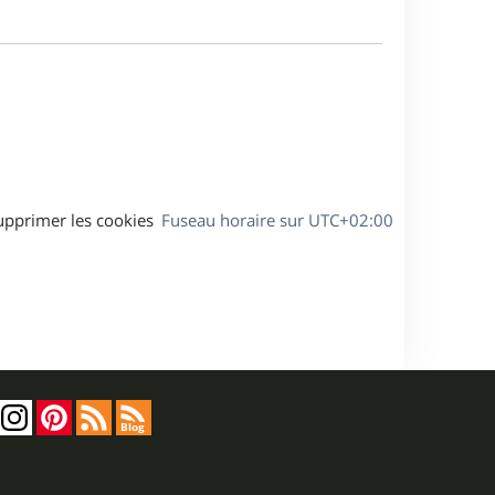
e
m
s
e
a
s
g
s
e
a
g
e
upprimer les cookies
Fuseau horaire sur
UTC+02:00