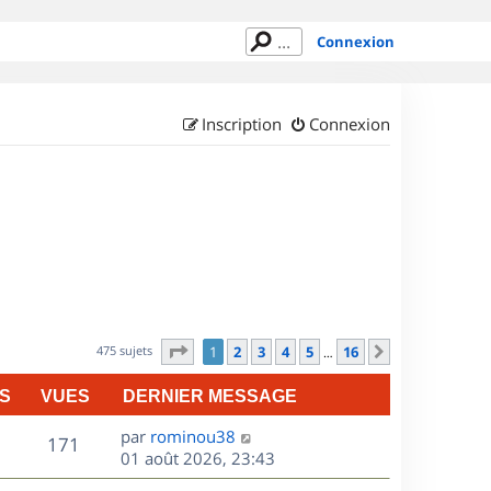
Connexion
Inscription
Connexion
Page
1
sur
16
475 sujets
1
2
3
4
5
16
Suivant
…
S
VUES
DERNIER MESSAGE
D
par
rominou38
V
171
e
01 août 2026, 23:43
r
u