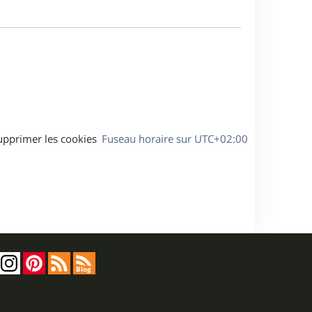
e
m
s
e
a
s
g
s
e
a
g
e
upprimer les cookies
Fuseau horaire sur
UTC+02:00