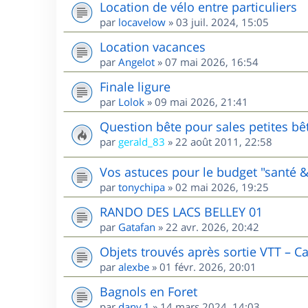
Location de vélo entre particuliers
par
locavelow
»
03 juil. 2024, 15:05
Location vacances
par
Angelot
»
07 mai 2026, 16:54
Finale ligure
par
Lolok
»
09 mai 2026, 21:41
Question bête pour sales petites bê
par
gerald_83
»
22 août 2011, 22:58
Vos astuces pour le budget "santé &
par
tonychipa
»
02 mai 2026, 19:25
RANDO DES LACS BELLEY 01
par
Gatafan
»
22 avr. 2026, 20:42
Objets trouvés après sortie VTT – C
par
alexbe
»
01 févr. 2026, 20:01
Bagnols en Foret
par
dany.1
»
14 mars 2024, 14:03