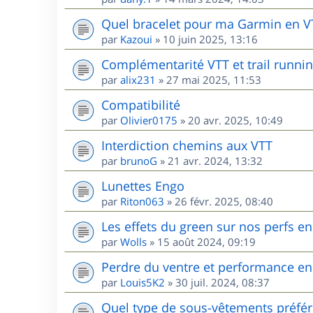
Quel bracelet pour ma Garmin en V
par
Kazoui
»
10 juin 2025, 13:16
Complémentarité VTT et trail runnin
par
alix231
»
27 mai 2025, 11:53
Compatibilité
par
Olivier0175
»
20 avr. 2025, 10:49
Interdiction chemins aux VTT
par
brunoG
»
21 avr. 2024, 13:32
Lunettes Engo
par
Riton063
»
26 févr. 2025, 08:40
Les effets du green sur nos perfs e
par
Wolls
»
15 août 2024, 09:19
Perdre du ventre et performance en
par
Louis5K2
»
30 juil. 2024, 08:37
Quel type de sous-vêtements préfér