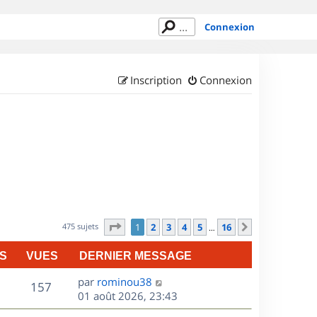
Connexion
Inscription
Connexion
Page
1
sur
16
475 sujets
1
2
3
4
5
16
Suivant
…
S
VUES
DERNIER MESSAGE
D
par
rominou38
V
157
e
01 août 2026, 23:43
r
u