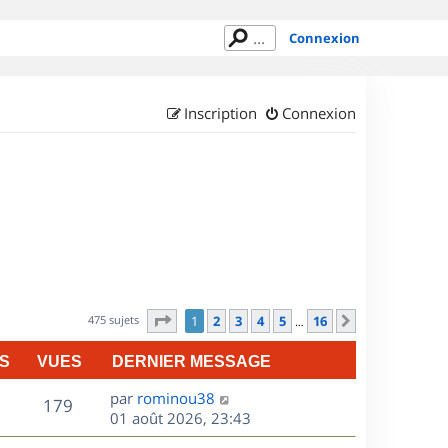
Connexion
Inscription
Connexion
Page
1
sur
16
475 sujets
1
2
3
4
5
16
Suivant
…
S
VUES
DERNIER MESSAGE
D
par
rominou38
V
179
e
01 août 2026, 23:43
r
u