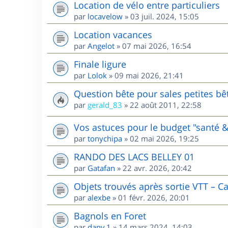
Location de vélo entre particuliers
par
locavelow
»
03 juil. 2024, 15:05
Location vacances
par
Angelot
»
07 mai 2026, 16:54
Finale ligure
par
Lolok
»
09 mai 2026, 21:41
Question bête pour sales petites bê
par
gerald_83
»
22 août 2011, 22:58
Vos astuces pour le budget "santé &
par
tonychipa
»
02 mai 2026, 19:25
RANDO DES LACS BELLEY 01
par
Gatafan
»
22 avr. 2026, 20:42
Objets trouvés après sortie VTT – C
par
alexbe
»
01 févr. 2026, 20:01
Bagnols en Foret
par
dany.1
»
14 mars 2024, 14:03