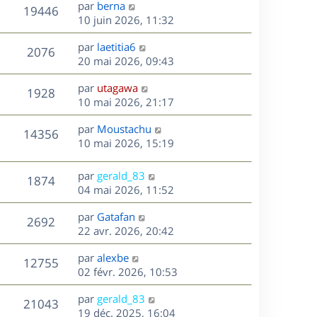
D
par
berna
n
V
19446
e
e
10 juin 2026, 11:32
i
r
u
e
s
D
par
laetitia6
n
r
V
2076
e
e
20 mai 2026, 09:43
i
m
r
u
e
e
s
D
par
utagawa
n
r
V
s
1928
e
e
10 mai 2026, 21:17
i
m
s
r
u
e
e
a
s
D
par
Moustachu
n
r
V
s
14356
g
e
e
10 mai 2026, 15:19
i
m
s
e
r
u
e
e
a
s
n
r
s
D
g
par
gerald_83
V
1874
e
i
m
s
e
e
04 mai 2026, 11:52
e
e
a
r
u
s
r
s
D
g
par
Gatafan
n
V
2692
m
s
e
e
e
22 avr. 2026, 20:42
i
e
a
r
u
e
s
s
D
g
par
alexbe
n
r
V
12755
s
e
e
e
02 févr. 2026, 10:53
i
m
a
r
u
e
e
s
D
g
par
gerald_83
n
r
V
s
21043
e
e
e
19 déc. 2025, 16:04
i
m
s