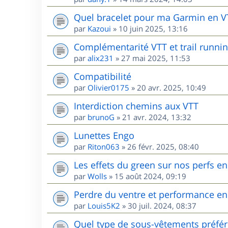
Quel bracelet pour ma Garmin en V
par
Kazoui
»
10 juin 2025, 13:16
Complémentarité VTT et trail runnin
par
alix231
»
27 mai 2025, 11:53
Compatibilité
par
Olivier0175
»
20 avr. 2025, 10:49
Interdiction chemins aux VTT
par
brunoG
»
21 avr. 2024, 13:32
Lunettes Engo
par
Riton063
»
26 févr. 2025, 08:40
Les effets du green sur nos perfs e
par
Wolls
»
15 août 2024, 09:19
Perdre du ventre et performance en
par
Louis5K2
»
30 juil. 2024, 08:37
Quel type de sous-vêtements préfér