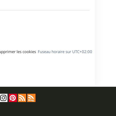
e
m
s
e
a
s
g
s
e
a
g
e
upprimer les cookies
Fuseau horaire sur
UTC+02:00