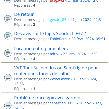
Dernier message par
utagawa
«
21 juin 2024, 12:04
Réponses :
4
De retour
Dernier message par
gerald_83
«
14 juin 2024, 22:31
Réponses :
2
Des avis sur le tapis Sportech F37 ?
Dernier message par
FabioRemi
«
28 févr. 2024, 05:51
Location entre particuliers
Dernier message par
adriw
«
23 janv. 2024, 11:30
Réponses :
4
VVT Tout Suspendus ou Semi rigide pour
rouler dans forets de salbe
Dernier message par
ZestyCastor
«
18 janv. 2024,
13:56
Réponses :
1
Problème trace gpx avec garmin
Dernier message par
sebastien 0013
«
16 nov. 2023,
14:36