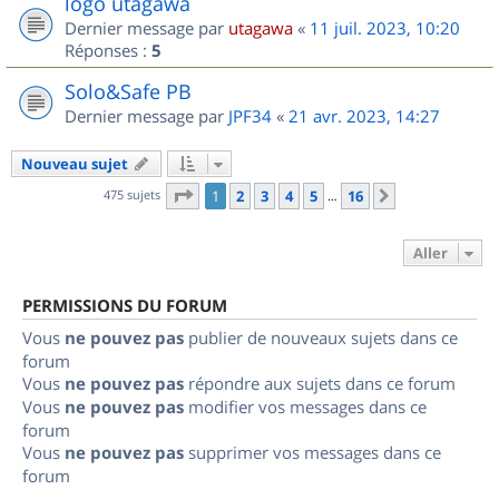
logo utagawa
Dernier message par
utagawa
«
11 juil. 2023, 10:20
Réponses :
5
Solo&Safe PB
Dernier message par
JPF34
«
21 avr. 2023, 14:27
Nouveau sujet
Page
1
sur
16
475 sujets
1
2
3
4
5
16
Suivant
…
Aller
PERMISSIONS DU FORUM
Vous
ne pouvez pas
publier de nouveaux sujets dans ce
forum
Vous
ne pouvez pas
répondre aux sujets dans ce forum
Vous
ne pouvez pas
modifier vos messages dans ce
forum
Vous
ne pouvez pas
supprimer vos messages dans ce
forum