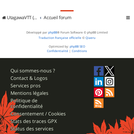
UtagawaVTT (Randos VTT et VTTAE avec traces GPS)
Accueil forum
Développé par
phpBB
® Forum Software © phpBB Limited
Traduction française officielle
©
Qiaeru
Optimized by:
phpBB SEO
Confidentialité
|
Conditions
Qui sommes-nous ?
Contact & Logos
Services pros
Mentions légales
Politique de
confidentialité
Consentement / Cookies
Stats des traces GPX
Status des services