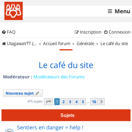
Menu
FAQ
Inscription
Connexion
UtagawaVTT (Randos VTT et VTTAE avec traces GPS)
Accueil forum
Générale
Le café du site
Le café du site
Modérateur :
Modérateurs des Forums
Nouveau sujet
Page
1
sur
16
475 sujets
1
2
3
4
5
16
Suivant
…
Sujets
Sentiers en danger = help !